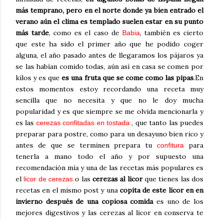
más temprano, pero en el norte donde ya bien entrado el
verano aún el clima es templado suelen estar en su punto
más tarde
, como es el caso de
, también es cierto
Babia
que este ha sido el primer año que he podido coger
alguna, el año pasado antes de llegaramos los pájaros ya
se las habían comido todas, aún así en casa se comen por
kilos y es que
es una fruta que se come como las pipas
.En
estos momentos estoy recordando una receta muy
sencilla que no necesita y que no le doy mucha
popularidad y es que siempre se me olvida mencionarla y
es las
, que tanto las puedes
cerezas confitadas en tostada
preparar para postre, como para un desayuno bien rico y
antes de que se terminen prepara tu
para
confitura
tenerla a mano todo el año y por supuesto una
recomendación mía y una de las recetas más populares es
el
o las
cerezas al licor
que tienes las dos
licor de cerezas
recetas en el mismo post y una
copita de este licor en en
invierno después de una copiosa comida
es uno de los
mejores digestivos y las cerezas al licor en conserva te