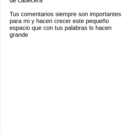
de cabecera
a
r
Tus comentarios siempre son importantes
u
para mi y hacen crecer este pequeño
n
espacio que con tus palabras lo hacen
c
grande
o
m
e
n
t
a
r
i
o