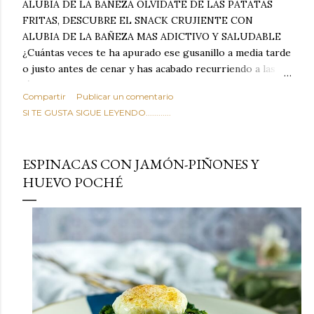
ALUBIA DE LA BAÑEZA OLVIDATE DE LAS PATATAS
FRITAS, DESCUBRE EL SNACK CRUJIENTE CON
ALUBIA DE LA BAÑEZA MAS ADICTIVO Y SALUDABLE
¿Cuántas veces te ha apurado ese gusanillo a media tarde
o justo antes de cenar y has acabado recurriendo a las
típicas patatas de bolsa, frutos secos fritos o snacks
Compartir
Publicar un comentario
ultraprocesados llenos de grasas saturadas y sodio?
SI TE GUSTA SIGUE LEYENDO............
Todos hemos estado ahí. Sin embargo, cuidarse no tiene
por qué significar renunciar al placer de un picoteo
sabroso, con ese toque tostado y crujiente que tanto nos
ESPINACAS CON JAMÓN-PIÑONES Y
satisface. Estas alubias crujientes al horno van a cambiar
HUEVO POCHÉ
por completo tu forma de ver las legumbres. Olvídate de
asociar las alubias únicamente a los guisos tradicionales y
copiosos de invierno. Con esta receta simple pero
revolucionaria, transformaremos un ingrediente tan
humilde como la alubia de La Bañeza en un snack ligero,
dorado, cargado de proteína y 100% natural. Es el
sustituto perfecto a los frutos se...