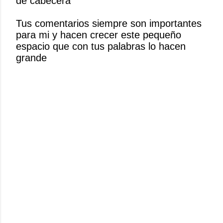
de cabecera
a
r
Tus comentarios siempre son importantes
u
para mi y hacen crecer este pequeño
n
espacio que con tus palabras lo hacen
c
grande
o
m
e
n
t
a
r
i
o