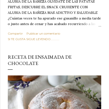
ALUBIA DE LA BAÑEZA OLVIDATE DE LAS PATATAS
FRITAS, DESCUBRE EL SNACK CRUJIENTE CON
ALUBIA DE LA BAÑEZA MAS ADICTIVO Y SALUDABLE
¿Cuántas veces te ha apurado ese gusanillo a media tarde
o justo antes de cenar y has acabado recurriendo a las
típicas patatas de bolsa, frutos secos fritos o snacks
Compartir
Publicar un comentario
ultraprocesados llenos de grasas saturadas y sodio?
SI TE GUSTA SIGUE LEYENDO............
Todos hemos estado ahí. Sin embargo, cuidarse no tiene
por qué significar renunciar al placer de un picoteo
sabroso, con ese toque tostado y crujiente que tanto nos
RECETA DE ENSAIMADA DE
satisface. Estas alubias crujientes al horno van a cambiar
CHOCOLATE
por completo tu forma de ver las legumbres. Olvídate de
asociar las alubias únicamente a los guisos tradicionales y
copiosos de invierno. Con esta receta simple pero
revolucionaria, transformaremos un ingrediente tan
humilde como la alubia de La Bañeza en un snack ligero,
dorado, cargado de proteína y 100% natural. Es el
sustituto perfecto a los frutos se...