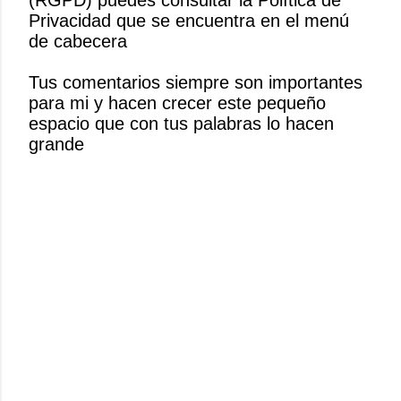
(RGPD) puedes consultar la Política de
i
Privacidad que se encuentra en el menú
c
de cabecera
a
r
Tus comentarios siempre son importantes
u
para mi y hacen crecer este pequeño
n
espacio que con tus palabras lo hacen
c
grande
o
m
e
n
t
a
r
i
o