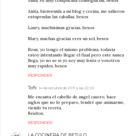
Anna, es muy complicada conseguirlas, besos
Anita, bienvenida a mi blog y cocina, me salieron
estupendas las caballas, besos
Laury, muchisimas gracias, besos
Mary, muchas gracias eres un sol, besos
Rous, yo tengo el mismo problema, todavia
estoy intentando llegar el final pero este nunca
llega, yo no se si yo soy muy lenta o vosotros
muy rapidos, besos
RESPONDER
Toñi
14 de octubre de 2011 a las 22:02
Me encanta el cabello de angel casero, hace
siglos que no lo preparo, tendré que animarme,
viendo tu receta.
Besitos.
RESPONDER
LA COCINERA DE BETULO