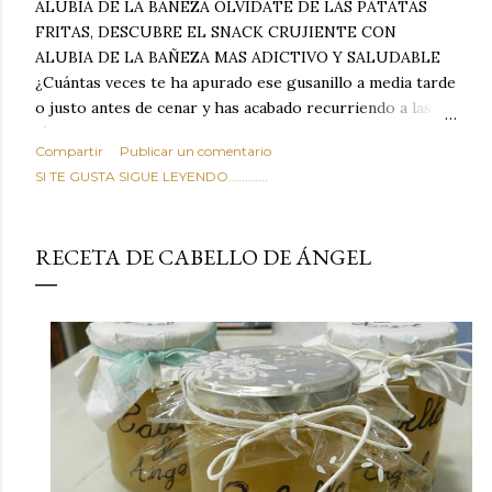
ALUBIA DE LA BAÑEZA OLVIDATE DE LAS PATATAS
FRITAS, DESCUBRE EL SNACK CRUJIENTE CON
ALUBIA DE LA BAÑEZA MAS ADICTIVO Y SALUDABLE
¿Cuántas veces te ha apurado ese gusanillo a media tarde
o justo antes de cenar y has acabado recurriendo a las
típicas patatas de bolsa, frutos secos fritos o snacks
Compartir
Publicar un comentario
ultraprocesados llenos de grasas saturadas y sodio?
SI TE GUSTA SIGUE LEYENDO............
Todos hemos estado ahí. Sin embargo, cuidarse no tiene
por qué significar renunciar al placer de un picoteo
sabroso, con ese toque tostado y crujiente que tanto nos
RECETA DE CABELLO DE ÁNGEL
satisface. Estas alubias crujientes al horno van a cambiar
por completo tu forma de ver las legumbres. Olvídate de
asociar las alubias únicamente a los guisos tradicionales y
copiosos de invierno. Con esta receta simple pero
revolucionaria, transformaremos un ingrediente tan
humilde como la alubia de La Bañeza en un snack ligero,
dorado, cargado de proteína y 100% natural. Es el
sustituto perfecto a los frutos se...