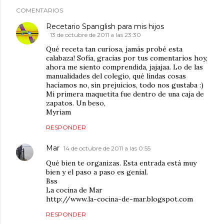
COMENTARIOS
Recetario Spanglish para mis hijos
13 de octubre de 2011 a las 23:30
Qué receta tan curiosa, jamás probé esta
calabaza! Sofía, gracias por tus comentarios hoy,
ahora me siento comprendida, jajajaa. Lo de las
manualidades del colegio, qué lindas cosas
hacíamos no, sin prejuicios, todo nos gustaba :)
Mi primera maquetita fue dentro de una caja de
zapatos. Un beso,
Myriam
RESPONDER
Mar
14 de octubre de 2011 a las 0:55
Qué bien te organizas. Esta entrada está muy
bien y el paso a paso es genial.
Bss
La cocina de Mar
http://www.la-cocina-de-mar.blogspot.com
RESPONDER