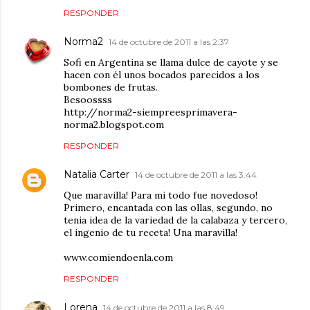
RESPONDER
Norma2
14 de octubre de 2011 a las 2:37
Sofi en Argentina se llama dulce de cayote y se
hacen con él unos bocados parecidos a los
bombones de frutas.
Besoossss
http://norma2-siempreesprimavera-
norma2.blogspot.com
RESPONDER
Natalia Carter
14 de octubre de 2011 a las 3:44
Que maravilla! Para mi todo fue novedoso!
Primero, encantada con las ollas, segundo, no
tenia idea de la variedad de la calabaza y tercero,
el ingenio de tu receta! Una maravilla!
www.comiendoenla.com
RESPONDER
Lorena
14 de octubre de 2011 a las 8:49