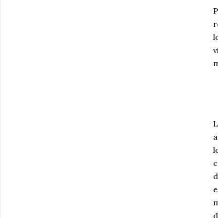
P
r
l
v
m
L
a
l
c
d
e
m
d