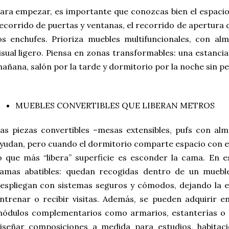
ara empezar, es importante que conozcas bien el espacio 
ecorrido de puertas y ventanas, el recorrido de apertura 
os enchufes. Prioriza muebles multifuncionales, con alm
isual ligero. Piensa en zonas transformables: una estanci
añana, salón por la tarde y dormitorio por la noche sin p
MUEBLES CONVERTIBLES QUE LIBERAN METROS
as piezas convertibles –mesas extensibles, pufs con a
yudan, pero cuando el dormitorio comparte espacio con el 
o que más “libera” superficie es esconder la cama. En e
amas abatibles: quedan recogidas dentro de un muebl
espliegan con sistemas seguros y cómodos, dejando la es
ntrenar o recibir visitas. Además, se pueden adquirir e
ódulos complementarios como armarios, estanterías o e
iseñar composiciones a medida para estudios, habitaci