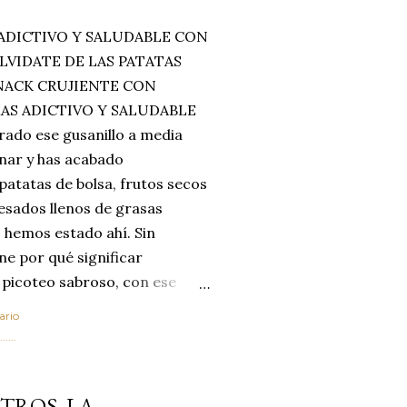
ADICTIVO Y SALUDABLE CON
LVIDATE DE LAS PATATAS
SNACK CRUJIENTE CON
MAS ADICTIVO Y SALUDABLE
rado ese gusanillo a media
enar y has acabado
 patatas de bolsa, frutos secos
esados llenos de grasas
 hemos estado ahí. Sin
ne por qué significar
 picoteo sabroso, con ese
 que tanto nos satisface.
ario
al horno van a cambiar por
....
 las legumbres. Olvídate de
mente a los guisos
TROS, LA
de invierno. Con esta receta