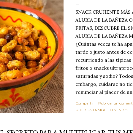
SNACK CRUJIENTE MÁS 
ALUBIA DE LA BAÑEZA O
FRITAS, DESCUBRE EL 
ALUBIA DE LA BAÑEZA 
¿Cuántas veces te ha apu
tarde o justo antes de c
recurriendo a las típicas
fritos o snacks ultraproc
saturadas y sodio? Todos
embargo, cuidarse no tie
renunciar al placer de un
toque tostado y crujiente
Compartir
Publicar un coment
Estas alubias crujientes 
SI TE GUSTA SIGUE LEYENDO........
completo tu forma de ver
asociar las alubias única
EL SECRETO PARA MULTIPLICAR TUS ME
tradicionales y copiosos 