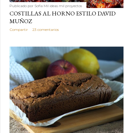
Publicado por
Sofía Mil ideas mil proyectos
COSTILLAS AL HORNO ESTILO DAVID
MUÑOZ
Compartir
23 comentarios