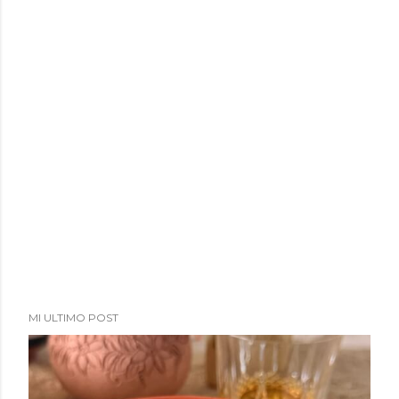
a
d
a
s
MI ULTIMO POST