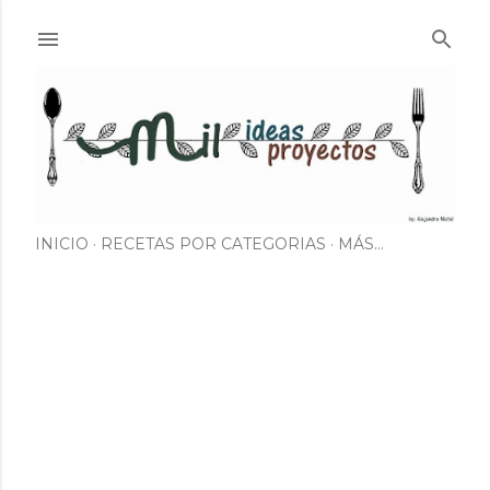
Ir al contenido principal
INICIO
RECETAS POR CATEGORIAS
MÁS…
E
n
t
r