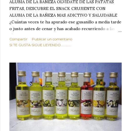
ALUBIA DE LA BAÑEZA OLVIDATE DE LAS PATATAS
FRITAS, DESCUBRE EL SNACK CRUJIENTE CON
ALUBIA DE LA BAÑEZA MAS ADICTIVO Y SALUDABLE
¿Cuántas veces te ha apurado ese gusanillo a media tarde
o justo antes de cenar y has acabado recurriendo a las
típicas patatas de bolsa, frutos secos fritos o snacks
Compartir
Publicar un comentario
ultraprocesados llenos de grasas saturadas y sodio?
SI TE GUSTA SIGUE LEYENDO............
Todos hemos estado ahí. Sin embargo, cuidarse no tiene
por qué significar renunciar al placer de un picoteo
sabroso, con ese toque tostado y crujiente que tanto nos
satisface. Estas alubias crujientes al horno van a cambiar
por completo tu forma de ver las legumbres. Olvídate de
asociar las alubias únicamente a los guisos tradicionales y
copiosos de invierno. Con esta receta simple pero
revolucionaria, transformaremos un ingrediente tan
humilde como la alubia de La Bañeza en un snack ligero,
dorado, cargado de proteína y 100% natural. Es el
sustituto perfecto a los frutos se...