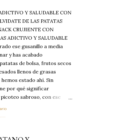
ADICTIVO Y SALUDABLE CON
LVIDATE DE LAS PATATAS
SNACK CRUJIENTE CON
MAS ADICTIVO Y SALUDABLE
rado ese gusanillo a media
enar y has acabado
 patatas de bolsa, frutos secos
esados llenos de grasas
 hemos estado ahí. Sin
ne por qué significar
 picoteo sabroso, con ese
 que tanto nos satisface.
ario
al horno van a cambiar por
....
 las legumbres. Olvídate de
mente a los guisos
ATANO Y
de invierno. Con esta receta