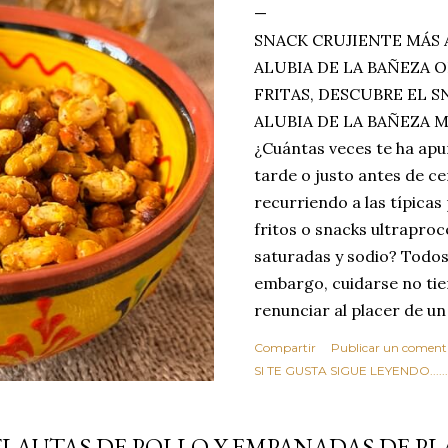
SNACK CRUJIENTE MÁS 
ALUBIA DE LA BAÑEZA O
FRITAS, DESCUBRE EL 
ALUBIA DE LA BAÑEZA 
¿Cuántas veces te ha apu
tarde o justo antes de c
recurriendo a las típicas
fritos o snacks ultraproc
saturadas y sodio? Todos
embargo, cuidarse no tie
renunciar al placer de un
toque tostado y crujiente
Compartir
Publicar un coment
Estas alubias crujientes 
SI TE GUSTA SIGUE LEYENDO........
completo tu forma de ver
asociar las alubias única
FLAUTAS DE POLLO Y EMPANADAS DE PL
tradicionales y copiosos 