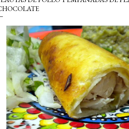
simple pero revoluciona
CHOCOLATE
ingrediente tan humilde 
en un snack ligero, dora
100% natural. Es el sustit