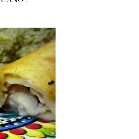
ria, transformaremos un
como la alubia de La Bañeza
do, cargado de proteína y
uto perfecto a los frutos se...