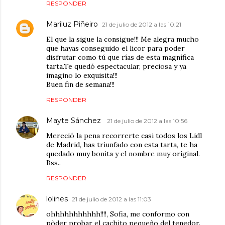
RESPONDER
Mariluz Piñeiro
21 de julio de 2012 a las 10:21
El que la sigue la consigue!!! Me alegra mucho
que hayas conseguido el licor para poder
disfrutar como tú que rías de esta magnífica
tarta.Te quedó espectacular, preciosa y ya
imagino lo exquisita!!!
Buen fin de semana!!!
RESPONDER
Mayte Sánchez
21 de julio de 2012 a las 10:56
Mereció la pena recorrerte casi todos los Lidl
de Madrid, has triunfado con esta tarta, te ha
quedado muy bonita y el nombre muy original.
Bss..
RESPONDER
lolines
21 de julio de 2012 a las 11:03
ohhhhhhhhhhh!!!!, Sofia, me conformo con
pòder probar el cachito pequeño del tenedor.