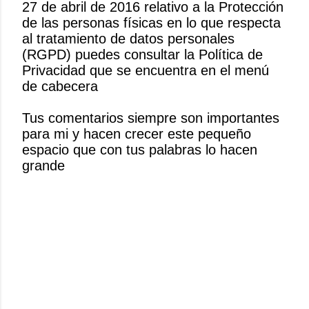
27 de abril de 2016 relativo a la Protección
u
de las personas físicas en lo que respecta
b
al tratamiento de datos personales
l
(RGPD) puedes consultar la Política de
i
Privacidad que se encuentra en el menú
c
de cabecera
a
r
Tus comentarios siempre son importantes
u
para mi y hacen crecer este pequeño
n
espacio que con tus palabras lo hacen
c
grande
o
m
e
n
t
a
r
i
o