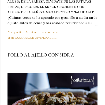
ALUBIA DE LA BAÑEZA OLVIDATE DE LAS PATATAS
FRITAS, DESCUBRE EL SNACK CRUJIENTE CON
ALUBIA DE LA BAÑEZA MAS ADICTIVO Y SALUDABLE
¿Cuántas veces te ha apurado ese gusanillo a media tarde
o justo antes de cenar y has acabado recurriendo a las
típicas patatas de bolsa, frutos secos fritos o snacks
Compartir
Publicar un comentario
ultraprocesados llenos de grasas saturadas y sodio?
SI TE GUSTA SIGUE LEYENDO............
Todos hemos estado ahí. Sin embargo, cuidarse no tiene
por qué significar renunciar al placer de un picoteo
sabroso, con ese toque tostado y crujiente que tanto nos
POLLO AL AJILLO CON SIDRA
satisface. Estas alubias crujientes al horno van a cambiar
por completo tu forma de ver las legumbres. Olvídate de
asociar las alubias únicamente a los guisos tradicionales y
copiosos de invierno. Con esta receta simple pero
revolucionaria, transformaremos un ingrediente tan
humilde como la alubia de La Bañeza en un snack ligero,
dorado, cargado de proteína y 100% natural. Es el
sustituto perfecto a los frutos se...