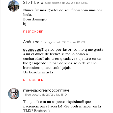
São Ribeiro
5 de agosto de 2012 a las 10:16
Nunca fiz mas gostei do seu ficou com uma cor
linda.
Bom domingo
bj
RESPONDER
Anónimo
5 de agosto de 2012 a las 10:20
gggggggg!!! q rico por favor! con lo q me gusta
a mi el dulce de leche!! si me lo como a
cucharadas!!! ais, creo q cada vez q entro en tu
blog engordo un par de kilos solo de ver lo
buenisimo q esta todo! jajaja
Un besote artista
RESPONDER
mavi-saboreandoconmavi
5 de agosto de 2012 a las 11:10
Te quedó con un aspecto riquisimo!! que
paciencia para hacerlo!! ¿Se podria hacer en la
TMX? Besitos :)