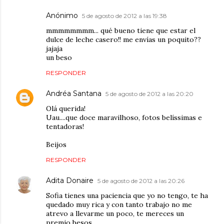
Anónimo
5 de agosto de 2012 a las 19:38
mmmmmmmm... qué bueno tiene que estar el
dulce de leche casero!! me envías un poquito??
jajaja
un beso
RESPONDER
Andréa Santana
5 de agosto de 2012 a las 20:20
Olá querida!
Uau....que doce maravilhoso, fotos belíssimas e
tentadoras!
Beijos
RESPONDER
Adita Donaire
5 de agosto de 2012 a las 20:26
Sofia tienes una paciencia que yo no tengo, te ha
quedado muy rica y con tanto trabajo no me
atrevo a llevarme un poco, te mereces un
premio besos