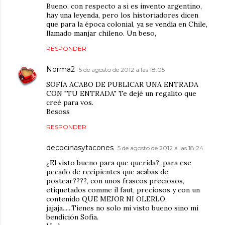
Bueno, con respecto a si es invento argentino,
hay una leyenda, pero los historiadores dicen
que para la época colonial, ya se vendía en Chile,
llamado manjar chileno. Un beso,
RESPONDER
Norma2
5 de agosto de 2012 a las 18:05
SOFÍA ACABO DE PUBLICAR UNA ENTRADA
CON "TU ENTRADA" Te dejé un regalito que
creé para vos.
Besoss
RESPONDER
decocinasytacones
5 de agosto de 2012 a las 18:24
¿El visto bueno para que querida?, para ese
pecado de recipientes que acabas de
postear????, con unos frascos preciosos,
etiquetados comme il faut, preciosos y con un
contenido QUE MEJOR NI OLERLO,
jajaja......Tienes no solo mi visto bueno sino mi
bendición Sofía.