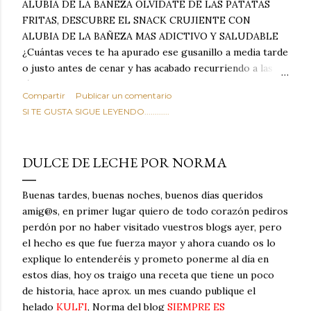
ALUBIA DE LA BAÑEZA OLVIDATE DE LAS PATATAS
FRITAS, DESCUBRE EL SNACK CRUJIENTE CON
ALUBIA DE LA BAÑEZA MAS ADICTIVO Y SALUDABLE
¿Cuántas veces te ha apurado ese gusanillo a media tarde
o justo antes de cenar y has acabado recurriendo a las
típicas patatas de bolsa, frutos secos fritos o snacks
Compartir
Publicar un comentario
ultraprocesados llenos de grasas saturadas y sodio?
SI TE GUSTA SIGUE LEYENDO............
Todos hemos estado ahí. Sin embargo, cuidarse no tiene
por qué significar renunciar al placer de un picoteo
sabroso, con ese toque tostado y crujiente que tanto nos
DULCE DE LECHE POR NORMA
satisface. Estas alubias crujientes al horno van a cambiar
por completo tu forma de ver las legumbres. Olvídate de
Buenas tardes, buenas noches, buenos días queridos
asociar las alubias únicamente a los guisos tradicionales y
amig@s, en primer lugar quiero de todo corazón pediros
copiosos de invierno. Con esta receta simple pero
perdón por no haber visitado vuestros blogs ayer, pero
revolucionaria, transformaremos un ingrediente tan
el hecho es que fue fuerza mayor y ahora cuando os lo
humilde como la alubia de La Bañeza en un snack ligero,
explique lo entenderéis y prometo ponerme al día en
dorado, cargado de proteína y 100% natural. Es el
estos días, hoy os traigo una receta que tiene un poco
sustituto perfecto a los frutos se...
de historia, hace aprox. un mes cuando publique el
helado
KULFI
, Norma del blog
SIEMPRE ES