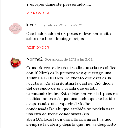
Y estupendamente presentado.......
RESPONDER
luci
5 de agosto de 2012 a las 2:39
Que lindos adorei os potes e deve ser muito
saboroso,bom domingo beijos
RESPONDER
Norma2
5 de agosto de 2012 a las 3:02
Como docente de técnica alimentaria te califico
con 10(diez) es la primera vez que tengo una
alumna a 12.000 km. Te cuento que esta es la
receta original argentina la cual surgió, dicen,
del descuido de una criada que estaba
calentando leche. Esto debe ser verdad, pues en
realidad no es más que una leche que se ha ido
evaporando, una especie de leche
condensada.De ahí que también se podría usar
una lata de leche condensada (sin
abrir).Colocarla en una olla con agua fría que
siempre la cubra y dejarla que hierva despacito