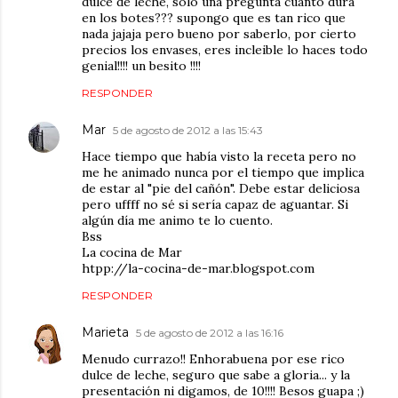
dulce de leche, solo una pregunta cuanto dura
en los botes??? supongo que es tan rico que
nada jajaja pero bueno por saberlo, por cierto
precios los envases, eres incleible lo haces todo
genial!!!! un besito !!!!
RESPONDER
Mar
5 de agosto de 2012 a las 15:43
Hace tiempo que había visto la receta pero no
me he animado nunca por el tiempo que implica
de estar al "pie del cañón". Debe estar deliciosa
pero uffff no sé si sería capaz de aguantar. Si
algún día me animo te lo cuento.
Bss
La cocina de Mar
htpp://la-cocina-de-mar.blogspot.com
RESPONDER
Marieta
5 de agosto de 2012 a las 16:16
Menudo currazo!! Enhorabuena por ese rico
dulce de leche, seguro que sabe a gloria... y la
presentación ni digamos, de 10!!!! Besos guapa ;)