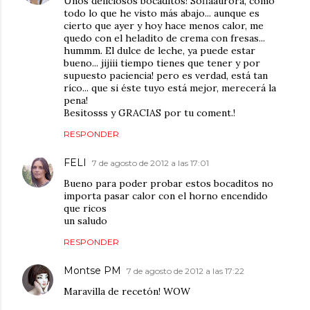
Unos deliciosos bocaditos! Sofiaaurora, como
todo lo que he visto más abajo... aunque es
cierto que ayer y hoy hace menos calor, me
quedo con el heladito de crema con fresas...
hummm. El dulce de leche, ya puede estar
bueno... jijiii tiempo tienes que tener y por
supuesto paciencia! pero es verdad, está tan
ríco... que si éste tuyo está mejor, merecerá la
pena!
Besitosss y GRACIAS por tu coment.!
RESPONDER
FELI
7 de agosto de 2012 a las 17:01
Bueno para poder probar estos bocaditos no
importa pasar calor con el horno encendido
que ricos
un saludo
RESPONDER
Montse PM
7 de agosto de 2012 a las 17:22
Maravilla de recetón! WOW