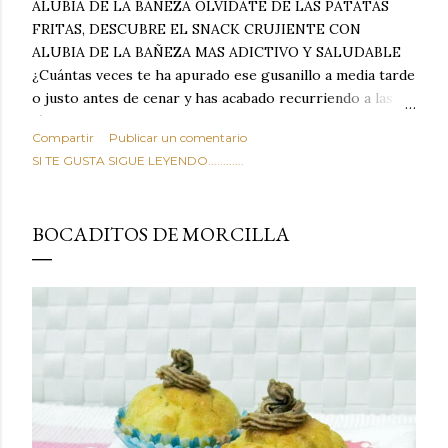
ALUBIA DE LA BAÑEZA OLVIDATE DE LAS PATATAS
FRITAS, DESCUBRE EL SNACK CRUJIENTE CON
ALUBIA DE LA BAÑEZA MAS ADICTIVO Y SALUDABLE
¿Cuántas veces te ha apurado ese gusanillo a media tarde
o justo antes de cenar y has acabado recurriendo a las
típicas patatas de bolsa, frutos secos fritos o snacks
Compartir
Publicar un comentario
ultraprocesados llenos de grasas saturadas y sodio?
SI TE GUSTA SIGUE LEYENDO............
Todos hemos estado ahí. Sin embargo, cuidarse no tiene
por qué significar renunciar al placer de un picoteo
sabroso, con ese toque tostado y crujiente que tanto nos
BOCADITOS DE MORCILLA
satisface. Estas alubias crujientes al horno van a cambiar
por completo tu forma de ver las legumbres. Olvídate de
asociar las alubias únicamente a los guisos tradicionales y
copiosos de invierno. Con esta receta simple pero
revolucionaria, transformaremos un ingrediente tan
humilde como la alubia de La Bañeza en un snack ligero,
dorado, cargado de proteína y 100% natural. Es el
sustituto perfecto a los frutos se...