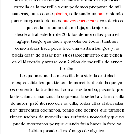
marca, con deciros que en las vacaciones el aperitivo
estrella es la morcilla y que podemos preparar de mil
maneras, tanto como
, rellenando un
o siendo
pincho
pan
parte integrante de unos
, con deciros
huevos escoceses
que en la comunión de mi hija, se trajeron
desde allí alrededor de 20 kilos de morcillas, para el
ágape, tengo que decir que volaron todas, también
como sabéis hace poco hice una visita a Burgos y no
podía dejar de pasar por su establecimiento que tienen
en el Mercado y arrase con 7 kilos de morcilla de arroz
bomba.
Lo que más me ha maravillado a sido la cantidad
e especialidades que tienen de morcilla, desde la que yo
os comento, la tradicional con arroz bomba, pasando por
la de calamar, manzana, la suprema, la selecta y la morcilla
de autor, paté ibérico de morcilla, todas ellas elaboradas
por diferentes cocineros, tengo que deciros que también
tienen nachos de morcilla una auténtica novedad y que no
puedo mostraros porque cuando fui a hacer la foto ya
habían pasado al estómago de alguien.