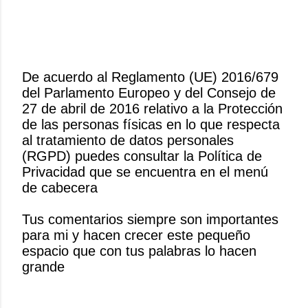
De acuerdo al Reglamento (UE) 2016/679
del Parlamento Europeo y del Consejo de
P
27 de abril de 2016 relativo a la Protección
u
de las personas físicas en lo que respecta
b
al tratamiento de datos personales
l
(RGPD) puedes consultar la Política de
i
Privacidad que se encuentra en el menú
c
de cabecera
a
r
Tus comentarios siempre son importantes
u
para mi y hacen crecer este pequeño
n
espacio que con tus palabras lo hacen
c
grande
o
m
e