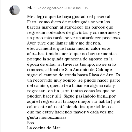
Mar
23 de agosto de 2012 a las 1:05
Me alegro que te haya gustado el paseo al
Faro...como dices de madrugada se ven los
barcos marchar, al atardecer los barcos que
regresan rodeados de gaviotas y cormoranes y
un poco más tarde se ve un atardecer precioso.
Ayer tuve que llamar allí y me dijeron,
efectivamente, que hacía mucho calor este
año....has tenido suerte que no hay tormentas
porque la segunda quincena de agosto es la
época de ellas....si tuvieras tiempo, no se si lo
conoces, al final de San Antonio de Calonge
sigue el camino de ronda hasta Playa de Aro. Es
un recorrido muy bonito...se puede hacer parte
del camino, quedarte a bañar en alguna cala y
regresar....en fin...¡son tantas cosas las que se
pueden hacer allí!. Sigue pasándolo bien....por
aquí el regreso al trabajo (mejor no hablar) y el
calor este año está siendo insoportable o es
que me estoy haciendo mayor y cada vez me
gusta menos...ainsss.
Bss
La cocina de Mar