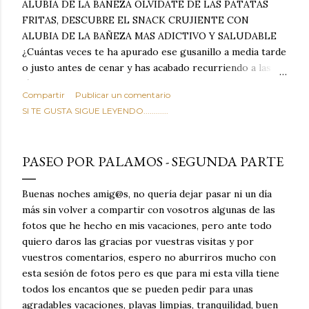
ALUBIA DE LA BAÑEZA OLVIDATE DE LAS PATATAS
FRITAS, DESCUBRE EL SNACK CRUJIENTE CON
ALUBIA DE LA BAÑEZA MAS ADICTIVO Y SALUDABLE
¿Cuántas veces te ha apurado ese gusanillo a media tarde
o justo antes de cenar y has acabado recurriendo a las
típicas patatas de bolsa, frutos secos fritos o snacks
Compartir
Publicar un comentario
ultraprocesados llenos de grasas saturadas y sodio?
SI TE GUSTA SIGUE LEYENDO............
Todos hemos estado ahí. Sin embargo, cuidarse no tiene
por qué significar renunciar al placer de un picoteo
sabroso, con ese toque tostado y crujiente que tanto nos
PASEO POR PALAMOS - SEGUNDA PARTE
satisface. Estas alubias crujientes al horno van a cambiar
por completo tu forma de ver las legumbres. Olvídate de
Buenas noches amig@s, no quería dejar pasar ni un día
asociar las alubias únicamente a los guisos tradicionales y
más sin volver a compartir con vosotros algunas de las
copiosos de invierno. Con esta receta simple pero
fotos que he hecho en mis vacaciones, pero ante todo
revolucionaria, transformaremos un ingrediente tan
quiero daros las gracias por vuestras visitas y por
humilde como la alubia de La Bañeza en un snack ligero,
vuestros comentarios, espero no aburriros mucho con
dorado, cargado de proteína y 100% natural. Es el
esta sesión de fotos pero es que para mi esta villa tiene
sustituto perfecto a los frutos se...
todos los encantos que se pueden pedir para unas
agradables vacaciones, playas limpias, tranquilidad, buen