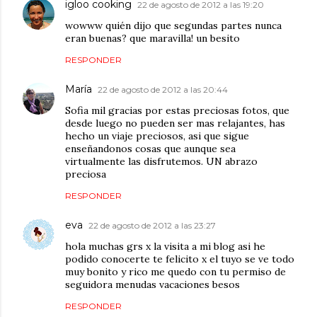
igloo cooking
22 de agosto de 2012 a las 19:20
wowww quién dijo que segundas partes nunca
eran buenas? que maravilla! un besito
RESPONDER
María
22 de agosto de 2012 a las 20:44
Sofia mil gracias por estas preciosas fotos, que
desde luego no pueden ser mas relajantes, has
hecho un viaje preciosos, asi que sigue
enseñandonos cosas que aunque sea
virtualmente las disfrutemos. UN abrazo
preciosa
RESPONDER
eva
22 de agosto de 2012 a las 23:27
hola muchas grs x la visita a mi blog asi he
podido conocerte te felicito x el tuyo se ve todo
muy bonito y rico me quedo con tu permiso de
seguidora menudas vacaciones besos
RESPONDER