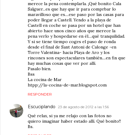
merece la pena contemplarla. ¡Qué bonito Cala
Salguer...es que hay que ir para comprbar lo
maravilloso que es....ese paso por las casas para
poder llegar a Castell. Yendo a la playa de
Castell en coche se pasa por un hotel que han
abierto hace unos cinco años que merece la
pena verlo y hospedarse en él....qué tranquilidad.
Y si se tiene tiempo coges el paso de ronda
desde el final de Sant Antoni de Calonge -en
Torre Valentina- hacia Playa de Aro y los
rincones son espectaculares también....en fin que
hay muchas cosas que ver por allí.
Pasalo bien.
Bss
La cocina de Mar
htpp://la-cocina-de-mar.blogspot.com
RESPONDER
Escuciplando
23 de agosto de 2012 a las 1:56
Qué relax, si ya me relajo con las fotos no
quiero imaginar haber estado allí. Qué bonito!!
Bs.