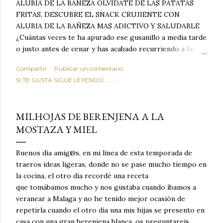
ALUBIA DE LA BAÑEZA OLVIDATE DE LAS PATATAS
FRITAS, DESCUBRE EL SNACK CRUJIENTE CON
ALUBIA DE LA BAÑEZA MAS ADICTIVO Y SALUDABLE
¿Cuántas veces te ha apurado ese gusanillo a media tarde
o justo antes de cenar y has acabado recurriendo a las
típicas patatas de bolsa, frutos secos fritos o snacks
Compartir
Publicar un comentario
ultraprocesados llenos de grasas saturadas y sodio?
SI TE GUSTA SIGUE LEYENDO............
Todos hemos estado ahí. Sin embargo, cuidarse no tiene
por qué significar renunciar al placer de un picoteo
sabroso, con ese toque tostado y crujiente que tanto nos
MILHOJAS DE BERENJENA A LA
satisface. Estas alubias crujientes al horno van a cambiar
MOSTAZA Y MIEL
por completo tu forma de ver las legumbres. Olvídate de
asociar las alubias únicamente a los guisos tradicionales y
copiosos de invierno. Con esta receta simple pero
Buenos día amig@s, en mi linea de esta temporada de
revolucionaria, transformaremos un ingrediente tan
traeros ideas ligeras, donde no se pase mucho tiempo en
humilde como la alubia de La Bañeza en un snack ligero,
la cocina, el otro día recordé una receta
dorado, cargado de proteína y 100% natural. Es el
que tomábamos mucho y nos gustaba cuando íbamos a
sustituto perfecto a los frutos se...
veranear a Malaga y no he tenido mejor ocasión de
repetirla cuando el otro día una mis hijas se presento en
casa con una gran berenjena blanca, os preguntareis