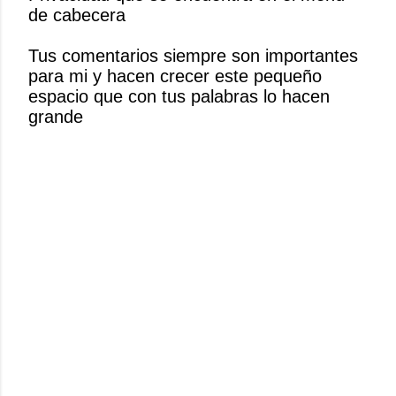
de cabecera
a
r
Tus comentarios siempre son importantes
u
para mi y hacen crecer este pequeño
n
espacio que con tus palabras lo hacen
c
grande
o
m
e
n
t
a
r
i
o