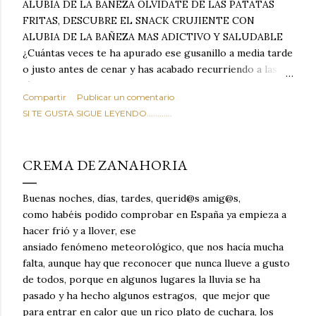
ALUBIA DE LA BAÑEZA OLVIDATE DE LAS PATATAS
FRITAS, DESCUBRE EL SNACK CRUJIENTE CON
ALUBIA DE LA BAÑEZA MAS ADICTIVO Y SALUDABLE
¿Cuántas veces te ha apurado ese gusanillo a media tarde
o justo antes de cenar y has acabado recurriendo a las
típicas patatas de bolsa, frutos secos fritos o snacks
Compartir
Publicar un comentario
ultraprocesados llenos de grasas saturadas y sodio?
SI TE GUSTA SIGUE LEYENDO............
Todos hemos estado ahí. Sin embargo, cuidarse no tiene
por qué significar renunciar al placer de un picoteo
sabroso, con ese toque tostado y crujiente que tanto nos
CREMA DE ZANAHORIA
satisface. Estas alubias crujientes al horno van a cambiar
por completo tu forma de ver las legumbres. Olvídate de
Buenas noches, días, tardes, querid@s amig@s,
asociar las alubias únicamente a los guisos tradicionales y
como habéis podido comprobar en España ya empieza a
copiosos de invierno. Con esta receta simple pero
hacer frió y a llover, ese
revolucionaria, transformaremos un ingrediente tan
ansiado fenómeno meteorológico, que nos hacía mucha
humilde como la alubia de La Bañeza en un snack ligero,
falta, aunque hay que reconocer que nunca llueve a gusto
dorado, cargado de proteína y 100% natural. Es el
de todos, porque en algunos lugares la lluvia se ha
sustituto perfecto a los frutos se...
pasado y ha hecho algunos estragos, que mejor que
para entrar en calor que un rico plato de cuchara, los