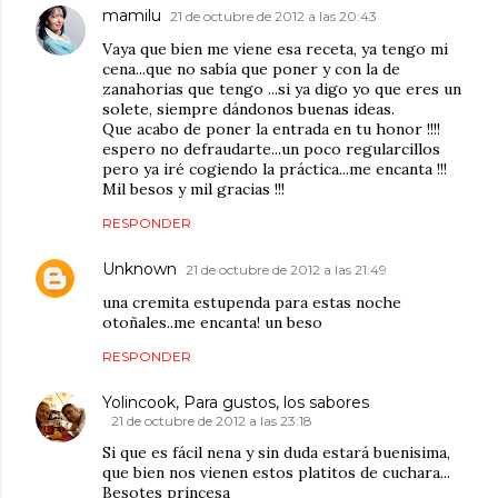
mamilu
21 de octubre de 2012 a las 20:43
Vaya que bien me viene esa receta, ya tengo mi
cena...que no sabía que poner y con la de
zanahorias que tengo ...si ya digo yo que eres un
solete, siempre dándonos buenas ideas.
Que acabo de poner la entrada en tu honor !!!!
espero no defraudarte...un poco regularcillos
pero ya iré cogiendo la práctica...me encanta !!!
Mil besos y mil gracias !!!
RESPONDER
Unknown
21 de octubre de 2012 a las 21:49
una cremita estupenda para estas noche
otoñales..me encanta! un beso
RESPONDER
Yolincook, Para gustos, los sabores
21 de octubre de 2012 a las 23:18
Si que es fácil nena y sin duda estará buenisima,
que bien nos vienen estos platitos de cuchara...
Besotes princesa