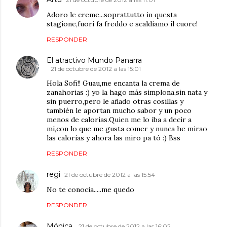
Adoro le creme...soprattutto in questa
stagione,fuori fa freddo e scaldiamo il cuore!
RESPONDER
El atractivo Mundo Panarra
21 de octubre de 2012 a las 15:01
Hola Sofi!! Guau,me encanta la crema de
zanahorias :) yo la hago más simplona,sin nata y
sin puerro,pero le añado otras cosillas y
también le aportan mucho sabor y un poco
menos de calorías.Quien me lo iba a decir a
mí,con lo que me gusta comer y nunca he mirao
las calorías y ahora las miro pa tó :) Bss
RESPONDER
regi
21 de octubre de 2012 a las 15:54
No te conocia.....me quedo
RESPONDER
Mónica
21 de octubre de 2012 a las 16:02