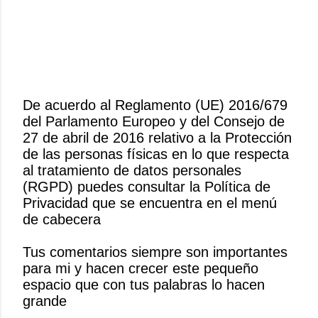
De acuerdo al Reglamento (UE) 2016/679
del Parlamento Europeo y del Consejo de
P
27 de abril de 2016 relativo a la Protección
u
de las personas físicas en lo que respecta
b
al tratamiento de datos personales
l
(RGPD) puedes consultar la Política de
i
Privacidad que se encuentra en el menú
c
de cabecera
a
r
Tus comentarios siempre son importantes
u
para mi y hacen crecer este pequeño
n
espacio que con tus palabras lo hacen
c
grande
o