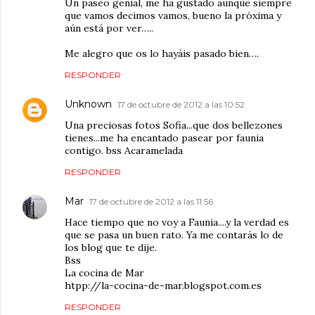
Un paseo genial, me ha gustado aunque siempre
que vamos decimos vamos, bueno la próxima y
aún está por ver…..
Me alegro que os lo hayáis pasado bien….
RESPONDER
Unknown
17 de octubre de 2012 a las 10:52
Una preciosas fotos Sofia...que dos bellezones
tienes...me ha encantado pasear por faunia
contigo. bss Acaramelada
RESPONDER
Mar
17 de octubre de 2012 a las 11:56
Hace tiempo que no voy a Faunia....y la verdad es
que se pasa un buen rato. Ya me contarás lo de
los blog que te dije.
Bss
La cocina de Mar
htpp://la-cocina-de-mar.blogspot.com.es
RESPONDER