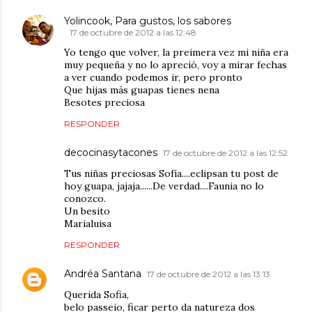
Yolincook, Para gustos, los sabores
17 de octubre de 2012 a las 12:48
Yo tengo que volver, la preimera vez mi niña era
muy pequeña y no lo apreció, voy a mirar fechas
a ver cuando podemos ir, pero pronto
Que hijas más guapas tienes nena
Besotes preciosa
RESPONDER
decocinasytacones
17 de octubre de 2012 a las 12:52
Tus niñas preciosas Sofía....eclipsan tu post de
hoy guapa, jajaja......De verdad....Faunia no lo
conozco.
Un besito
Marialuisa
RESPONDER
Andréa Santana
17 de octubre de 2012 a las 13:13
Querida Sofia,
belo passeio, ficar perto da natureza dos