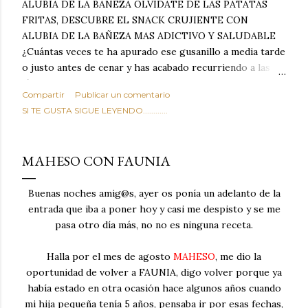
ALUBIA DE LA BAÑEZA OLVIDATE DE LAS PATATAS
FRITAS, DESCUBRE EL SNACK CRUJIENTE CON
ALUBIA DE LA BAÑEZA MAS ADICTIVO Y SALUDABLE
¿Cuántas veces te ha apurado ese gusanillo a media tarde
o justo antes de cenar y has acabado recurriendo a las
típicas patatas de bolsa, frutos secos fritos o snacks
Compartir
Publicar un comentario
ultraprocesados llenos de grasas saturadas y sodio?
SI TE GUSTA SIGUE LEYENDO............
Todos hemos estado ahí. Sin embargo, cuidarse no tiene
por qué significar renunciar al placer de un picoteo
sabroso, con ese toque tostado y crujiente que tanto nos
MAHESO CON FAUNIA
satisface. Estas alubias crujientes al horno van a cambiar
por completo tu forma de ver las legumbres. Olvídate de
Buenas noches amig@s, ayer os ponía un adelanto de la
asociar las alubias únicamente a los guisos tradicionales y
entrada que iba a poner hoy y casi me despisto y se me
copiosos de invierno. Con esta receta simple pero
pasa otro día más, no no es ninguna receta.
revolucionaria, transformaremos un ingrediente tan
humilde como la alubia de La Bañeza en un snack ligero,
Halla por el mes de agosto
MAHESO
, me dio la
dorado, cargado de proteína y 100% natural. Es el
oportunidad de volver a FAUNIA, digo volver porque ya
sustituto perfecto a los frutos se...
había estado en otra ocasión hace algunos años cuando
mi hija pequeña tenía 5 años, pensaba ir por esas fechas,