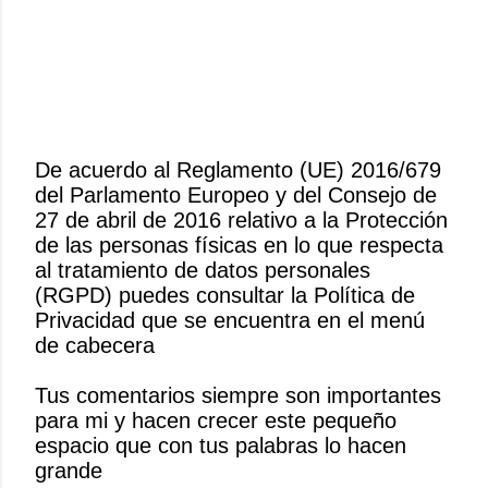
De acuerdo al Reglamento (UE) 2016/679
del Parlamento Europeo y del Consejo de
P
27 de abril de 2016 relativo a la Protección
u
de las personas físicas en lo que respecta
b
al tratamiento de datos personales
l
(RGPD) puedes consultar la Política de
i
Privacidad que se encuentra en el menú
c
de cabecera
a
r
Tus comentarios siempre son importantes
u
para mi y hacen crecer este pequeño
n
espacio que con tus palabras lo hacen
c
grande
o