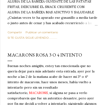
ALUBIA DE LA BAÑEZA OLVIDATE DE LAS PATATAS
FRITAS, DESCUBRE EL SNACK CRUJIENTE CON
ALUBIA DE LA BAÑEZA MAS ADICTIVO Y SALUDABLE
¿Cuántas veces te ha apurado ese gusanillo a media tarde
o justo antes de cenar y has acabado recurriendo a las
típicas patatas de bolsa, frutos secos fritos o snacks
Compartir
Publicar un comentario
ultraprocesados llenos de grasas saturadas y sodio?
SI TE GUSTA SIGUE LEYENDO............
Todos hemos estado ahí. Sin embargo, cuidarse no tiene
por qué significar renunciar al placer de un picoteo
sabroso, con ese toque tostado y crujiente que tanto nos
MACARONS ROSA 3 O 4 INTENTO
satisface. Estas alubias crujientes al horno van a cambiar
por completo tu forma de ver las legumbres. Olvídate de
Buenas noches amig@s, estoy tan emocionada que no
asociar las alubias únicamente a los guisos tradicionales y
quería dejar para más adelante esta entrada, ayer por la
copiosos de invierno. Con esta receta simple pero
noche a las 2 de la mañana acabe de hacer mi 3º o 4º
revolucionaria, transformaremos un ingrediente tan
intento de macarons, hace unos meses, había vuelto a
humilde como la alubia de La Bañeza en un snack ligero,
intentarlo pero sin un resultado
dorado, cargado de proteína y 100% natural. Es el
satisfactorio,
MACARONS
, si alguna se pasa a verlo
sustituto perfecto a los frutos se...
comprobareis que fue un autentico desastre, pero ayer
por fin me decidí a volver a intentarlo, siguiendo algunos