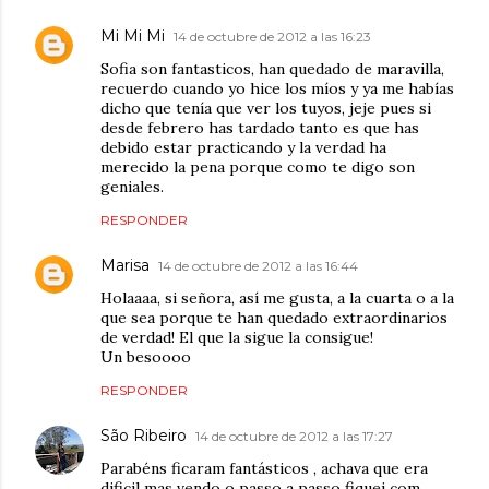
Mi Mi Mi
14 de octubre de 2012 a las 16:23
Sofia son fantasticos, han quedado de maravilla,
recuerdo cuando yo hice los míos y ya me habías
dicho que tenía que ver los tuyos, jeje pues si
desde febrero has tardado tanto es que has
debido estar practicando y la verdad ha
merecido la pena porque como te digo son
geniales.
RESPONDER
Marisa
14 de octubre de 2012 a las 16:44
Holaaaa, si señora, así me gusta, a la cuarta o a la
que sea porque te han quedado extraordinarios
de verdad! El que la sigue la consigue!
Un besoooo
RESPONDER
São Ribeiro
14 de octubre de 2012 a las 17:27
Parabéns ficaram fantásticos , achava que era
dificil mas vendo o passo a passo fiquei com