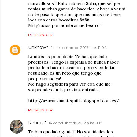
maravillosos!!! Enhorabuena Sofía, que sé que
tenías muchas ganas de hacerlos. Ahora a ver si
no te pasa lo que a mí, que mis niñas me tiene
loca con estos bocaditos,ññññ...
Mil gracias por nombrarme tesoro!!!
RESPONDER
Unknown
14 de octubre de 2012 a las 11:04
Bonitos es poco decir. Te han quedado
preciosos! Tengo la espinilla de nunca haber
probado a hacer macarons pero viendo tu
resultado, es un reto que tengo que
proponerme ya!
Me hago seguidora para ver con que me
sorprendes en la próxima entrada!
http://azucarymantequilla.blogspot.com.es/
RESPONDER
Rebeca*
14 de octubre de 2012 a las 11:18
Te han quedado genial!! No son fáciles los