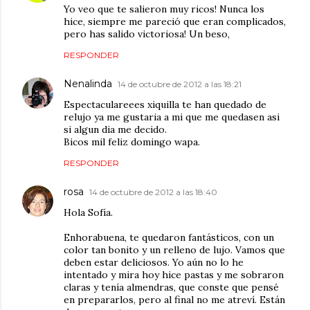
Yo veo que te salieron muy ricos! Nunca los
hice, siempre me pareció que eran complicados,
pero has salido victoriosa! Un beso,
RESPONDER
Nenalinda
14 de octubre de 2012 a las 18:21
Espectaculareees xiquilla te han quedado de
relujo ya me gustaria a mi que me quedasen asi
si algun dia me decido.
Bicos mil feliz domingo wapa.
RESPONDER
rosa
14 de octubre de 2012 a las 18:40
Hola Sofía.
Enhorabuena, te quedaron fantásticos, con un
color tan bonito y un relleno de lujo. Vamos que
deben estar deliciosos. Yo aún no lo he
intentado y mira hoy hice pastas y me sobraron
claras y tenía almendras, que conste que pensé
en prepararlos, pero al final no me atreví. Están