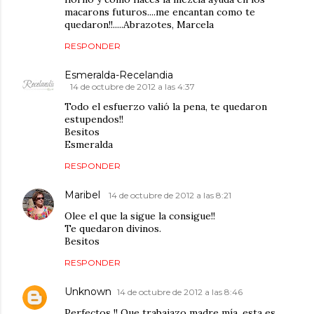
macarons futuros....me encantan como te
quedaron!!.....Abrazotes, Marcela
RESPONDER
Esmeralda-Recelandia
14 de octubre de 2012 a las 4:37
Todo el esfuerzo valió la pena, te quedaron
estupendos!!
Besitos
Esmeralda
RESPONDER
Maribel
14 de octubre de 2012 a las 8:21
Olee el que la sigue la consigue!!
Te quedaron divinos.
Besitos
RESPONDER
Unknown
14 de octubre de 2012 a las 8:46
Perfectos !! Que trabajazo madre mía, esta es