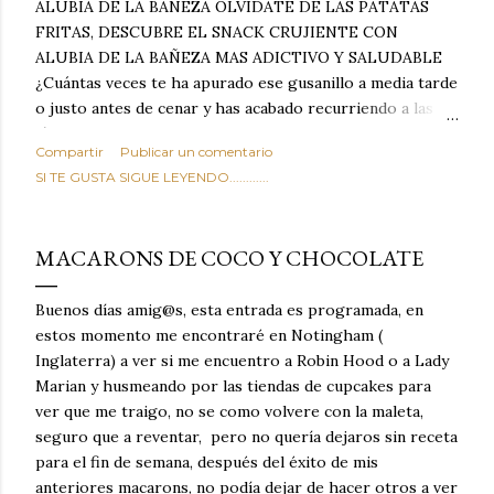
ALUBIA DE LA BAÑEZA OLVIDATE DE LAS PATATAS
FRITAS, DESCUBRE EL SNACK CRUJIENTE CON
ALUBIA DE LA BAÑEZA MAS ADICTIVO Y SALUDABLE
¿Cuántas veces te ha apurado ese gusanillo a media tarde
o justo antes de cenar y has acabado recurriendo a las
típicas patatas de bolsa, frutos secos fritos o snacks
Compartir
Publicar un comentario
ultraprocesados llenos de grasas saturadas y sodio?
SI TE GUSTA SIGUE LEYENDO............
Todos hemos estado ahí. Sin embargo, cuidarse no tiene
por qué significar renunciar al placer de un picoteo
sabroso, con ese toque tostado y crujiente que tanto nos
MACARONS DE COCO Y CHOCOLATE
satisface. Estas alubias crujientes al horno van a cambiar
por completo tu forma de ver las legumbres. Olvídate de
Buenos días amig@s, esta entrada es programada, en
asociar las alubias únicamente a los guisos tradicionales y
estos momento me encontraré en Notingham (
copiosos de invierno. Con esta receta simple pero
Inglaterra) a ver si me encuentro a Robin Hood o a Lady
revolucionaria, transformaremos un ingrediente tan
Marian y husmeando por las tiendas de cupcakes para
humilde como la alubia de La Bañeza en un snack ligero,
ver que me traigo, no se como volvere con la maleta,
dorado, cargado de proteína y 100% natural. Es el
seguro que a reventar, pero no quería dejaros sin receta
sustituto perfecto a los frutos se...
para el fin de semana, después del éxito de mis
anteriores macarons, no podía dejar de hacer otros a ver