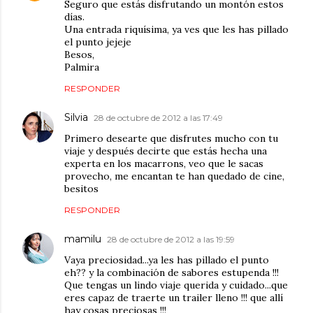
Seguro que estás disfrutando un montón estos
días.
Una entrada riquísima, ya ves que les has pillado
el punto jejeje
Besos,
Palmira
RESPONDER
Silvia
28 de octubre de 2012 a las 17:49
Primero desearte que disfrutes mucho con tu
viaje y después decirte que estás hecha una
experta en los macarrons, veo que le sacas
provecho, me encantan te han quedado de cine,
besitos
RESPONDER
mamilu
28 de octubre de 2012 a las 19:59
Vaya preciosidad...ya les has pillado el punto
eh?? y la combinación de sabores estupenda !!!
Que tengas un lindo viaje querida y cuidado...que
eres capaz de traerte un trailer lleno !!! que allí
hay cosas preciosas !!!