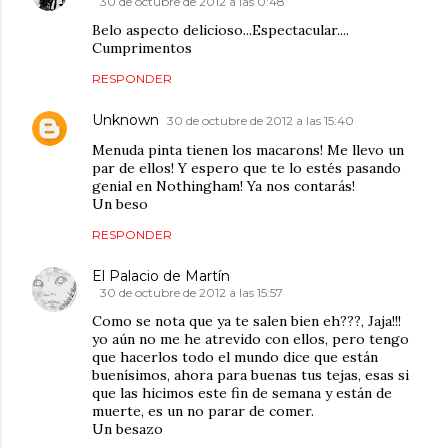
30 de octubre de 2012 a las 0:48
Belo aspecto delicioso...Espectacular....
Cumprimentos
RESPONDER
Unknown
30 de octubre de 2012 a las 15:40
Menuda pinta tienen los macarons! Me llevo un
par de ellos! Y espero que te lo estés pasando
genial en Nothingham! Ya nos contarás!
Un beso
RESPONDER
El Palacio de Martín
30 de octubre de 2012 a las 15:57
Como se nota que ya te salen bien eh???, Jaja!!!
yo aún no me he atrevido con ellos, pero tengo
que hacerlos todo el mundo dice que están
buenísimos, ahora para buenas tus tejas, esas si
que las hicimos este fin de semana y están de
muerte, es un no parar de comer.
Un besazo