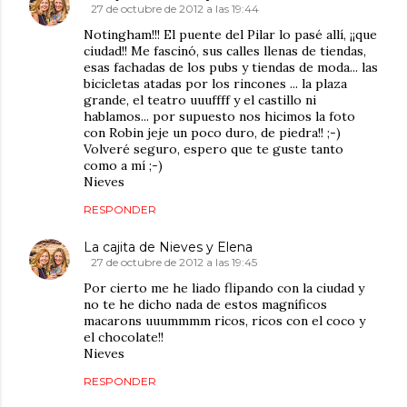
27 de octubre de 2012 a las 19:44
Notingham!!! El puente del Pilar lo pasé allí, ¡¡que
ciudad!! Me fascinó, sus calles llenas de tiendas,
esas fachadas de los pubs y tiendas de moda... las
bicicletas atadas por los rincones ... la plaza
grande, el teatro uuuffff y el castillo ni
hablamos... por supuesto nos hicimos la foto
con Robin jeje un poco duro, de piedra!! ;-)
Volveré seguro, espero que te guste tanto
como a mí ;-)
Nieves
RESPONDER
La cajita de Nieves y Elena
27 de octubre de 2012 a las 19:45
Por cierto me he liado flipando con la ciudad y
no te he dicho nada de estos magníficos
macarons uuummmm ricos, ricos con el coco y
el chocolate!!
Nieves
RESPONDER