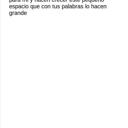
n
espacio que con tus palabras lo hacen
c
grande
o
m
e
n
t
a
r
i
o