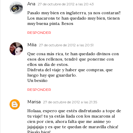
Ana
27 de octubre de 2012 a las 20:43
Pasalo muy bien en inglaterra, ya nos contaras!!
Los macarons te han quedado muy bien, tienen
muy buena pinta. Besos
RESPONDER
Milia
27 de octubre de 2012 a las 20:51
Que cosa más rica, te han quedado divinos con
esos dos rellenos, tendré que ponerme con
ellos un día de estos.
Disfruta del viaje y haber que compras, que
luego hay que guardarlo.
Un besiño
RESPONDER
Marisa
27 de octubre de 2012 a las 21:35
Holaaa, espero que estés disfrutando a tope de
tu viaje! tu ya estás liada con los macarons al
cien por cien, ahora falta que me anime yo
jajajajaja y es que te quedan de maravilla chica!
Pásalo bien!