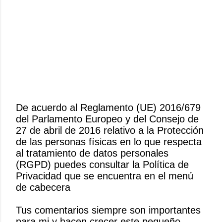
De acuerdo al Reglamento (UE) 2016/679
del Parlamento Europeo y del Consejo de
P
27 de abril de 2016 relativo a la Protección
u
de las personas físicas en lo que respecta
b
al tratamiento de datos personales
l
(RGPD) puedes consultar la Política de
i
Privacidad que se encuentra en el menú
c
de cabecera
a
r
Tus comentarios siempre son importantes
u
para mi y hacen crecer este pequeño