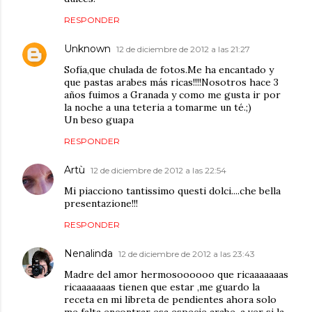
RESPONDER
Unknown
12 de diciembre de 2012 a las 21:27
Sofía,que chulada de fotos.Me ha encantado y
que pastas arabes más ricas!!!!Nosotros hace 3
años fuimos a Granada y como me gusta ir por
la noche a una teteria a tomarme un té.;)
Un beso guapa
RESPONDER
Artù
12 de diciembre de 2012 a las 22:54
Mi piacciono tantissimo questi dolci....che bella
presentazione!!!
RESPONDER
Nenalinda
12 de diciembre de 2012 a las 23:43
Madre del amor hermosoooooo que ricaaaaaaas
ricaaaaaaas tienen que estar ,me guardo la
receta en mi libreta de pendientes ahora solo
me falta encontrar esa especie arabe ,a ver si la