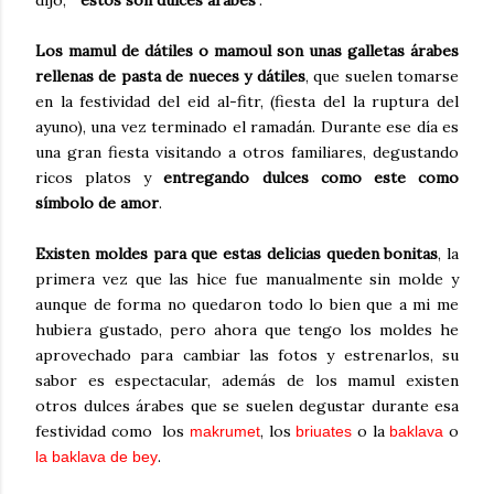
dijo, "
estos son dulces árabes
".
Los mamul de dátiles o mamoul son unas galletas árabes
rellenas de pasta de nueces y dátiles
, que suelen tomarse
en la festividad del eid al-fitr, (fiesta del la ruptura del
ayuno), una vez terminado el ramadán. Durante ese día es
una gran fiesta visitando a otros familiares, degustando
ricos platos y
entregando dulces como este como
símbolo de amor
.
Existen moldes para que estas delicias queden bonitas
, la
primera vez que las hice fue manualmente sin molde y
aunque de forma no quedaron todo lo bien que a mi me
hubiera gustado, pero ahora que tengo los moldes he
aprovechado para cambiar las fotos y estrenarlos, su
sabor es espectacular, además de los mamul existen
otros dulces árabes que se suelen degustar durante esa
festividad como los
, los
o la
o
makrumet
briuates
baklava
.
la baklava de bey