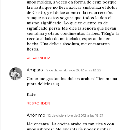
unos moldes, a veces en forma de cruz porque
la masita que no lleva azúcar simboliza el dolor
de Cristo, y el dulce adentro la resurrección.
Aunque no estoy segura que todos le den el
mismo significado. Lo que te cuento es de
significado persa. Me dice la señora que llevan
semolina y otros condimentos árabes. TEngo la
receta al lado de mi teclado, esperando ser
hecha. Una delicia absoluta, me encantaron.
Besos,
RESPONDER
Amparo
12 de diciembre de 2012 a las 18:22
Como me gustan los dulces árabes! Tienen una
pinta deliciosa =)
Kate
RESPONDER
Anónimo
12 de diciembre de 2012 a las 18:27
Me encanta!! La cocina árabe es tan rica y con
unos sabores!! Me encantaría poder probar