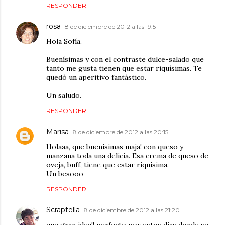
RESPONDER
rosa
8 de diciembre de 2012 a las 19:51
Hola Sofía.
Buenísimas y con el contraste dulce-salado que
tanto me gusta tienen que estar riquísimas. Te
quedó un aperitivo fantástico.
Un saludo.
RESPONDER
Marisa
8 de diciembre de 2012 a las 20:15
Holaaa, que buenísimas maja! con queso y
manzana toda una delicia. Esa crema de queso de
oveja, buff, tiene que estar riquísima.
Un besooo
RESPONDER
Scraptella
8 de diciembre de 2012 a las 21:20
que gran idea!! perfecto por estos dias donde se