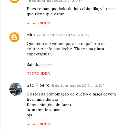
8 de diciembre de 2012 a las 9:57
Pues te han quedado de lujo chiquilla, y lo rica
que tiene que estar
RESPONDER
pili
8 de diciembre de 2012 a las 10:13
Que bien me vienen para acompañar a mi
solitario café con leche. Tiene una pinta
espectacular.
Saludossssss
RESPONDER
São Ribeiro
8 de diciembre de 2012 a las 10:14
Gostei da combinação de queijo e maça devem
ficar uma delicia.
E bem simples de fazer.
bom fim de semana
bjs
RESPONDER