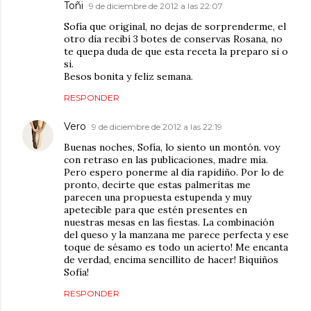
Toñi
9 de diciembre de 2012 a las 22:07
Sofía que original, no dejas de sorprenderme, el
otro día recibí 3 botes de conservas Rosana, no
te quepa duda de que esta receta la preparo si o
si.
Besos bonita y feliz semana.
RESPONDER
Vero
9 de diciembre de 2012 a las 22:19
Buenas noches, Sofía, lo siento un montón. voy
con retraso en las publicaciones, madre mía.
Pero espero ponerme al día rapidiño. Por lo de
pronto, decirte que estas palmeritas me
parecen una propuesta estupenda y muy
apetecible para que estén presentes en
nuestras mesas en las fiestas. La combinación
del queso y la manzana me parece perfecta y ese
toque de sésamo es todo un acierto! Me encanta
de verdad, encima sencillito de hacer! Biquiños
Sofía!
RESPONDER