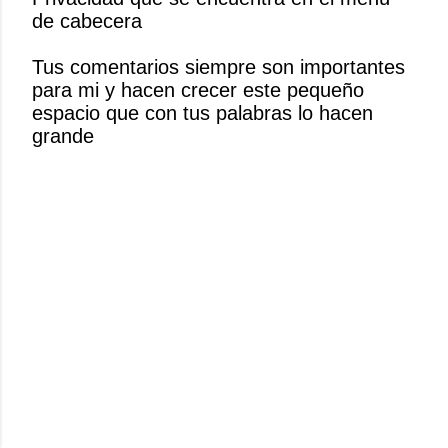
c
de cabecera
a
r
Tus comentarios siempre son importantes
u
para mi y hacen crecer este pequeño
n
espacio que con tus palabras lo hacen
c
grande
o
m
e
n
t
a
r
i
o