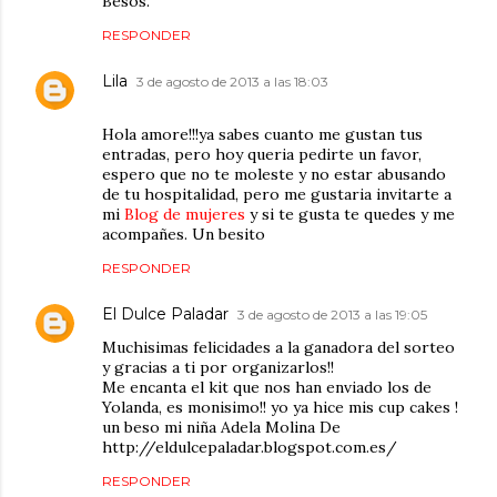
Besos.
RESPONDER
Lila
3 de agosto de 2013 a las 18:03
Hola amore!!!ya sabes cuanto me gustan tus
entradas, pero hoy queria pedirte un favor,
espero que no te moleste y no estar abusando
de tu hospitalidad, pero me gustaria invitarte a
mi
Blog de mujeres
y si te gusta te quedes y me
acompañes. Un besito
RESPONDER
El Dulce Paladar
3 de agosto de 2013 a las 19:05
Muchisimas felicidades a la ganadora del sorteo
y gracias a ti por organizarlos!!
Me encanta el kit que nos han enviado los de
Yolanda, es monisimo!! yo ya hice mis cup cakes !
un beso mi niña Adela Molina De
http://eldulcepaladar.blogspot.com.es/
RESPONDER