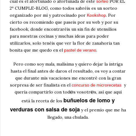
cual es el afortunado o afortunada de este
POR EL
sorteo
2º CUMPLE-BLOG, como todos sabréis es un sorteo
organizado por mi y patrocinado
por
.
Por
Kookshop
cierto os recomiendo que paseis por su web
y por su
facebook
, donde encontraréis un sin fin de utensilios
para nuestras cocinas y muchas ideas para poder
utilizarlos, solo tenéis que ver la flor de zanahoria tan
bonita que me quedo en el
.
pastel de verano
Pero como soy mala, malísima y quiero dejar la intriga
hasta el final antes de daros el resultado, os voy a contar
que durante mis vacaciones me encontré con la gran
sorpresa de ser finalista en el
y
concurso de microrecetas
quería compartirlo con tod@s vosotr@s, así que aquí
buñuelos de lomo y
está la receta de los
verduras con salsa de soja
y el premio que me ha
llegado, una chulada.