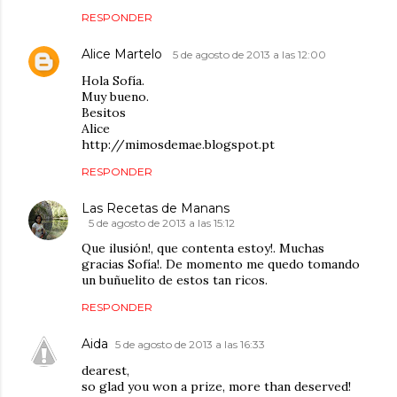
RESPONDER
Alice Martelo
5 de agosto de 2013 a las 12:00
Hola Sofía.
Muy bueno.
Besitos
Alice
http://mimosdemae.blogspot.pt
RESPONDER
Las Recetas de Manans
5 de agosto de 2013 a las 15:12
Que ilusión!, que contenta estoy!. Muchas
gracias Sofía!. De momento me quedo tomando
un buñuelito de estos tan ricos.
RESPONDER
Aida
5 de agosto de 2013 a las 16:33
dearest,
so glad you won a prize, more than deserved!