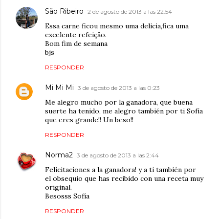
São Ribeiro
2 de agosto de 2013 a las 22:54
Essa carne ficou mesmo uma delicia,fica uma
excelente refeição.
Bom fim de semana
bjs
RESPONDER
Mi Mi Mi
3 de agosto de 2013 a las 0:23
Me alegro mucho por la ganadora, que buena
suerte ha tenido, me alegro también por ti Sofía
que eres grande!! Un beso!!
RESPONDER
Norma2
3 de agosto de 2013 a las 2:44
Felicitaciones a la ganadora! y a ti también por
el obsequio que has recibido con una receta muy
original.
Besosss Sofía
RESPONDER