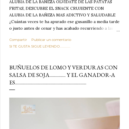
ALUBIA DE LA BAÑEZA OLVIDATE DE LAS PATATAS
FRITAS, DESCUBRE EL SNACK CRUJIENTE CON
ALUBIA DE LA BAÑEZA MAS ADICTIVO Y SALUDABLE
¿Cuántas veces te ha apurado ese gusanillo a media tarde
o justo antes de cenar y has acabado recurriendo a las
típicas patatas de bolsa, frutos secos fritos o snacks
Compartir
Publicar un comentario
ultraprocesados llenos de grasas saturadas y sodio?
SI TE GUSTA SIGUE LEYENDO............
Todos hemos estado ahí. Sin embargo, cuidarse no tiene
por qué significar renunciar al placer de un picoteo
sabroso, con ese toque tostado y crujiente que tanto nos
BUÑUELOS DE LOMO Y VERDURAS CON
satisface. Estas alubias crujientes al horno van a cambiar
SALSA DE SOJA.............. Y EL GANADOR-A
por completo tu forma de ver las legumbres. Olvídate de
ES..............................................................
asociar las alubias únicamente a los guisos tradicionales y
copiosos de invierno. Con esta receta simple pero
revolucionaria, transformaremos un ingrediente tan
humilde como la alubia de La Bañeza en un snack ligero,
dorado, cargado de proteína y 100% natural. Es el
sustituto perfecto a los frutos se...