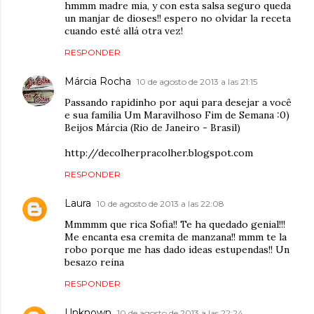
hmmm madre mia, y con esta salsa seguro queda
un manjar de dioses!! espero no olvidar la receta
cuando esté allá otra vez!
RESPONDER
Márcia Rocha
10 de agosto de 2013 a las 21:15
Passando rapidinho por aqui para desejar a você
e sua família Um Maravilhoso Fim de Semana :0)
Beijos Márcia (Rio de Janeiro - Brasil)
http://decolherpracolher.blogspot.com
RESPONDER
Laura
10 de agosto de 2013 a las 22:08
Mmmmm que rica Sofia!! Te ha quedado genial!!!
Me encanta esa cremita de manzana!! mmm te la
robo porque me has dado ideas estupendas!! Un
besazo reina
RESPONDER
Unknown
10 de agosto de 2013 a las 22:24