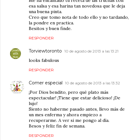
Me ha encantado tu receta de las truchas con
esa salsa y esa harina tan novedosa que le deja
una buena pinta.
Creo que tomo nota de todo ello y no tardando,
la pondre en practica.
Besitos y buen finde.
RESPONDER
Torviewtoronto
10 de agosto de 2013 a las 13:21
looks fabulous
RESPONDER
Comer especial
10 de agosto de 2013 a las 13:32
¡Por Dios bendito, pero qué plato más
espectacular! ¡Tiene que estar delicioso! ¡De
lujo!
Siento no haberme pasado antes, llevo más de
un mes enferma y ahora empiezo a
recuperarme. A ver si me pongo al día.
Besos y feliz fin de semana.
RESPONDER