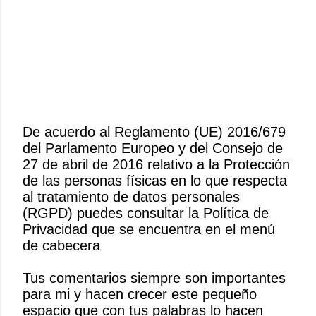
De acuerdo al Reglamento (UE) 2016/679
del Parlamento Europeo y del Consejo de
P
27 de abril de 2016 relativo a la Protección
u
de las personas físicas en lo que respecta
b
al tratamiento de datos personales
l
(RGPD) puedes consultar la Política de
i
Privacidad que se encuentra en el menú
c
de cabecera
a
r
Tus comentarios siempre son importantes
u
para mi y hacen crecer este pequeño
n
espacio que con tus palabras lo hacen
c