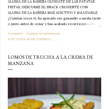
ALUBIA DE LA BAÑEZA OLVIDATE DE LAS PATATAS
FRITAS, DESCUBRE EL SNACK CRUJIENTE CON
ALUBIA DE LA BAÑEZA MAS ADICTIVO Y SALUDABLE
¿Cuántas veces te ha apurado ese gusanillo a media tarde
o justo antes de cenar y has acabado recurriendo a las
típicas patatas de bolsa, frutos secos fritos o snacks
Compartir
Publicar un comentario
ultraprocesados llenos de grasas saturadas y sodio?
SI TE GUSTA SIGUE LEYENDO............
Todos hemos estado ahí. Sin embargo, cuidarse no tiene
por qué significar renunciar al placer de un picoteo
sabroso, con ese toque tostado y crujiente que tanto nos
LOMOS DE TRUCHA A LA CREMA DE
satisface. Estas alubias crujientes al horno van a cambiar
MANZANA
por completo tu forma de ver las legumbres. Olvídate de
asociar las alubias únicamente a los guisos tradicionales y
copiosos de invierno. Con esta receta simple pero
revolucionaria, transformaremos un ingrediente tan
humilde como la alubia de La Bañeza en un snack ligero,
dorado, cargado de proteína y 100% natural. Es el
sustituto perfecto a los frutos se...