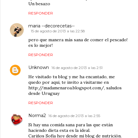
Un besazo
RESPONDER
maria --decorecetas--
15 de agosto de 2013 a las 22:58
pero que manera más sana de comer el pescado!
es lo mejor!
RESPONDER
Unknown
16 de agosto de 2013 a las 2:51
He visitado tu blog y me ha encantado, me
quedo por aqui, te invito a visitarme en
http://madamenaroa.blogspot.com/, saludos
desde Uruguay
RESPONDER
Norma2
16 de agosto de 2013 a las 2:55
Si hay una comida sana para las que están
haciendo dieta esta es la ideal.
Cariños Sofía hoy desde mi blog de nutrición.