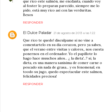
que rico este salmón, me encdanta, cuando voy
al foster lo preparan parecido, siempre me lo
pido, está muy rico así con las verduritas.
Besos
RESPONDER
El Dulce Paladar
21 de agosto de 2013 a las 1:22
Que rico te quedo! disculpame si no vine a
comentartelo en su dia corazon, pero ya sabes,
que el verano entre visitas y calores,, nos cuesta
ponernos en el ordenador. Yo el papillote lo
hago hace muuchos años... ¿ la dieta'...? si, la
dieta, es una manera sanisima de comer carne o
pescado sin nada de grasa... y es fenomenal, en
toodo su jugo, quedo espectacular este salmon,
felicidades preciosa!
RESPONDER