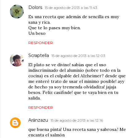
Dolors
15 de agosto de 2013 a las 11:43
Es una receta que además de sencilla es muy
sana y rica.
Que te lo pases muy bien.
Un beso
RESPONDER
Scraptella
15 de agosto de 2013 a las 12:03
El plato se ve divino! sabias que el uso
indiscriminado del aluminio (sobre todo en la
cocina) es el culpable del Alzheimer? desde que
me enteré trato de usar el minimo posible! ayy
de hecho ya soy tremenda olvidadiza! jajaja
besos. Feliz casifinde! que te vaya bien en tu
salida.
RESPONDER
Aránzazu
15 de agosto de 2013 a las 12:16
que buena pinta! Una receta sana y sabrosa.! Me
encanta el salmón