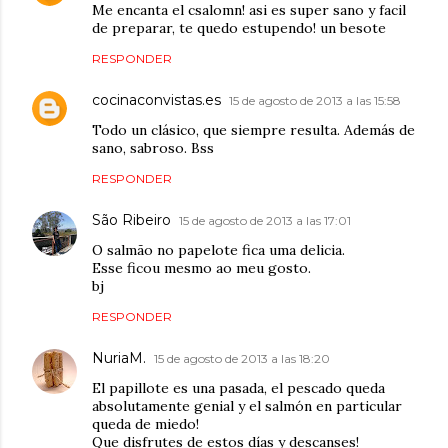
Me encanta el csalomn! asi es super sano y facil
de preparar, te quedo estupendo! un besote
RESPONDER
cocinaconvistas.es
15 de agosto de 2013 a las 15:58
Todo un clásico, que siempre resulta. Además de
sano, sabroso. Bss
RESPONDER
São Ribeiro
15 de agosto de 2013 a las 17:01
O salmão no papelote fica uma delicia.
Esse ficou mesmo ao meu gosto.
bj
RESPONDER
NuriaM.
15 de agosto de 2013 a las 18:20
El papillote es una pasada, el pescado queda
absolutamente genial y el salmón en particular
queda de miedo!
Que disfrutes de estos días y descanses!