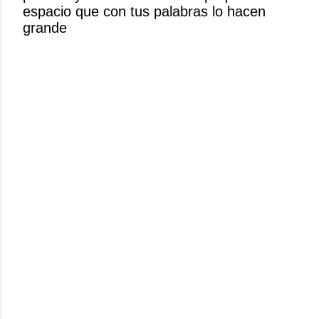
espacio que con tus palabras lo hacen
c
grande
o
m
e
n
t
a
r
i
o