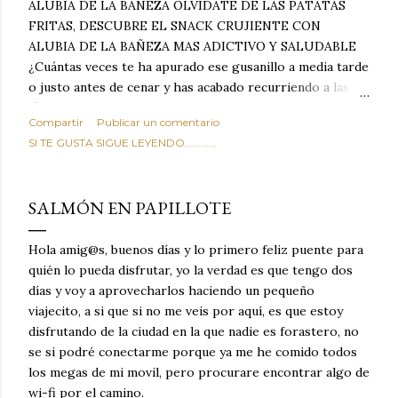
ALUBIA DE LA BAÑEZA OLVIDATE DE LAS PATATAS
FRITAS, DESCUBRE EL SNACK CRUJIENTE CON
ALUBIA DE LA BAÑEZA MAS ADICTIVO Y SALUDABLE
¿Cuántas veces te ha apurado ese gusanillo a media tarde
o justo antes de cenar y has acabado recurriendo a las
típicas patatas de bolsa, frutos secos fritos o snacks
Compartir
Publicar un comentario
ultraprocesados llenos de grasas saturadas y sodio?
SI TE GUSTA SIGUE LEYENDO............
Todos hemos estado ahí. Sin embargo, cuidarse no tiene
por qué significar renunciar al placer de un picoteo
sabroso, con ese toque tostado y crujiente que tanto nos
SALMÓN EN PAPILLOTE
satisface. Estas alubias crujientes al horno van a cambiar
por completo tu forma de ver las legumbres. Olvídate de
Hola amig@s, buenos días y lo primero feliz puente para
asociar las alubias únicamente a los guisos tradicionales y
quién lo pueda disfrutar, yo la verdad es que tengo dos
copiosos de invierno. Con esta receta simple pero
días y voy a aprovecharlos haciendo un pequeño
revolucionaria, transformaremos un ingrediente tan
viajecito, a si que si no me veis por aquí, es que estoy
humilde como la alubia de La Bañeza en un snack ligero,
disfrutando de la ciudad en la que nadie es forastero, no
dorado, cargado de proteína y 100% natural. Es el
se si podré conectarme porque ya me he comido todos
sustituto perfecto a los frutos se...
los megas de mi movil, pero procurare encontrar algo de
wi-fi por el camino.