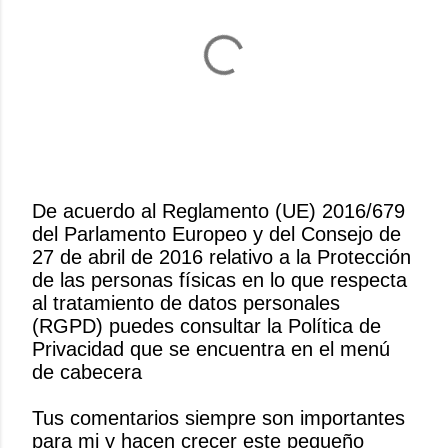
De acuerdo al Reglamento (UE) 2016/679
del Parlamento Europeo y del Consejo de
P
27 de abril de 2016 relativo a la Protección
u
de las personas físicas en lo que respecta
b
al tratamiento de datos personales
l
(RGPD) puedes consultar la Política de
i
Privacidad que se encuentra en el menú
c
de cabecera
a
r
Tus comentarios siempre son importantes
u
para mi y hacen crecer este pequeño
n