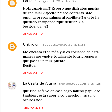
Laura
15 de agosto de 2013 a las 10:26
Hola guapisima!!! Espero que diafrutes mucho
de ese mini viajecito!!! Y.nos.contaras :)Me
encanta prepar salmon al.papillote!!! A ti te ha
quedado estupendo!!!que delicia!!! Un
besitoenorme!!
RESPONDER
Unknown
15 de agosto de 2013 a las 10:35
Me encanta el salmón y si es cocinado de esta
manera me vuelve totalmente loca.......espero
que pases un feliz puente.
Besitos.
RESPONDER
La Casita de Aitana
15 de agosto de 2013 a las 11:28
que rico sofi ,yo en casa hago mucho papillote
tambien , esta super rico y mucho mas sano.
besitos noe
RESPONDER