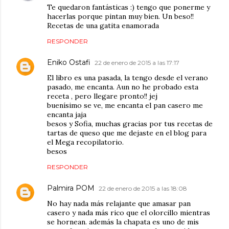
Te quedaron fantásticas :) tengo que ponerme y
hacerlas porque pintan muy bien. Un beso!!
Recetas de una gatita enamorada
RESPONDER
Eniko Ostafi
22 de enero de 2015 a las 17:17
El libro es una pasada, la tengo desde el verano
pasado, me encanta. Aun no he probado esta
receta , pero llegare pronto!! jej
buenísimo se ve, me encanta el pan casero me
encanta jaja
besos y Sofia, muchas gracias por tus recetas de
tartas de queso que me dejaste en el blog para
el Mega recopilatorio.
besos
RESPONDER
Palmira POM
22 de enero de 2015 a las 18:08
No hay nada más relajante que amasar pan
casero y nada más rico que el olorcillo mientras
se hornean. además la chapata es uno de mis