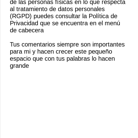
de las personas físicas en lo que respecta
b
al tratamiento de datos personales
l
(RGPD) puedes consultar la Política de
i
Privacidad que se encuentra en el menú
c
de cabecera
a
r
Tus comentarios siempre son importantes
u
para mi y hacen crecer este pequeño
n
espacio que con tus palabras lo hacen
c
grande
o
m
e
n
t
a
r
i
o