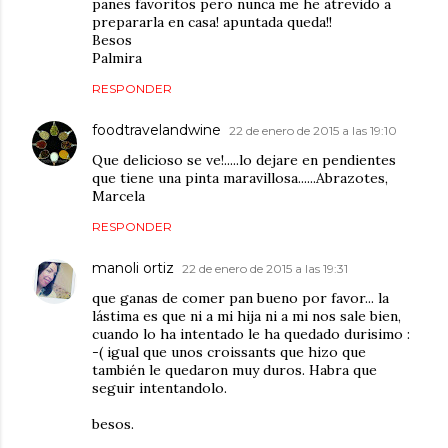
panes favoritos pero nunca me he atrevido a
prepararla en casa! apuntada queda!!
Besos
Palmira
RESPONDER
foodtravelandwine
22 de enero de 2015 a las 19:10
Que delicioso se ve!.....lo dejare en pendientes
que tiene una pinta maravillosa......Abrazotes,
Marcela
RESPONDER
manoli ortiz
22 de enero de 2015 a las 19:31
que ganas de comer pan bueno por favor... la
lástima es que ni a mi hija ni a mi nos sale bien,
cuando lo ha intentado le ha quedado durisimo :
-( igual que unos croissants que hizo que
también le quedaron muy duros. Habra que
seguir intentandolo.
besos.