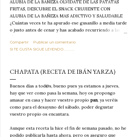
ALUBIA DE LA BAÑEZA OLVIDATE DE LAS PATATAS
FRITAS, DESCUBRE EL SNACK CRUJIENTE CON
ALUBIA DE LA BAÑEZA MAS ADICTIVO Y SALUDABLE
¿Cuántas veces te ha apurado ese gusanillo a media tarde
o justo antes de cenar y has acabado recurriendo a las
típicas patatas de bolsa, frutos secos fritos o snacks
Compartir
Publicar un comentario
ultraprocesados llenos de grasas saturadas y sodio?
SI TE GUSTA SIGUE LEYENDO............
Todos hemos estado ahí. Sin embargo, cuidarse no tiene
por qué significar renunciar al placer de un picoteo
sabroso, con ese toque tostado y crujiente que tanto nos
CHAPATA (RECETA DE IBÁN YARZA)
satisface. Estas alubias crujientes al horno van a cambiar
por completo tu forma de ver las legumbres. Olvídate de
Buenos días a tod@s, bueno pues ya estamos a jueves,
asociar las alubias únicamente a los guisos tradicionales y
hay que ver como pasa la semana, hoy os propongo
copiosos de invierno. Con esta receta simple pero
amasar en casa y hacer vuestro propio
pan
, ya veréis
revolucionaria, transformaremos un ingrediente tan
como para el desayuno del sábado, poder degustar
humilde como la alubia de La Bañeza en un snack ligero,
vuestro propio os encantara.
dorado, cargado de proteína y 100% natural. Es el
sustituto perfecto a los frutos se...
Aunque esta receta la hice el fin de semana pasado, no he
podido publicarla hasta ahora, pero os aseguro que