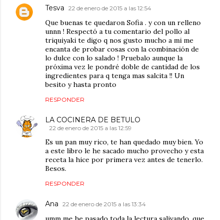
Tesva
22 de enero de 2015 a las 12:54
Que buenas te quedaron Sofia . y con un relleno
unnn ! Respectó a tu comentario del pollo al
triquiyaki te digo q nos gusto mucho a mi me
encanta de probar cosas con la combinación de
lo dulce con lo salado ! Pruebalo aunque la
próxima vez le pondré doble de cantidad de los
ingredientes para q tenga mas salcita !! Un
besito y hasta pronto
RESPONDER
LA COCINERA DE BETULO
22 de enero de 2015 a las 12:59
Es un pan muy rico, te han quedado muy bien. Yo
a este libro le he sacado mucho provecho y esta
receta la hice por primera vez antes de tenerlo.
Besos.
RESPONDER
Ana
22 de enero de 2015 a las 13:34
umm me he pasado toda la lectura salivando, que