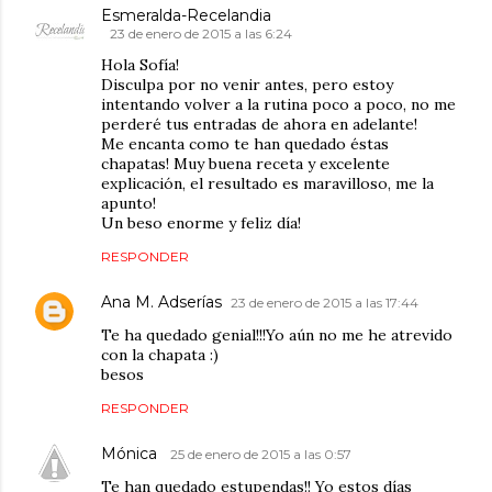
Esmeralda-Recelandia
23 de enero de 2015 a las 6:24
Hola Sofía!
Disculpa por no venir antes, pero estoy
intentando volver a la rutina poco a poco, no me
perderé tus entradas de ahora en adelante!
Me encanta como te han quedado éstas
chapatas! Muy buena receta y excelente
explicación, el resultado es maravilloso, me la
apunto!
Un beso enorme y feliz día!
RESPONDER
Ana M. Adserías
23 de enero de 2015 a las 17:44
Te ha quedado genial!!!Yo aún no me he atrevido
con la chapata :)
besos
RESPONDER
Mónica
25 de enero de 2015 a las 0:57
Te han quedado estupendas!! Yo estos días