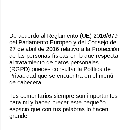
De acuerdo al Reglamento (UE) 2016/679
del Parlamento Europeo y del Consejo de
P
27 de abril de 2016 relativo a la Protección
u
de las personas físicas en lo que respecta
b
al tratamiento de datos personales
l
(RGPD) puedes consultar la Política de
i
Privacidad que se encuentra en el menú
c
de cabecera
a
r
Tus comentarios siempre son importantes
u
para mi y hacen crecer este pequeño
n
espacio que con tus palabras lo hacen
c
grande
o
m