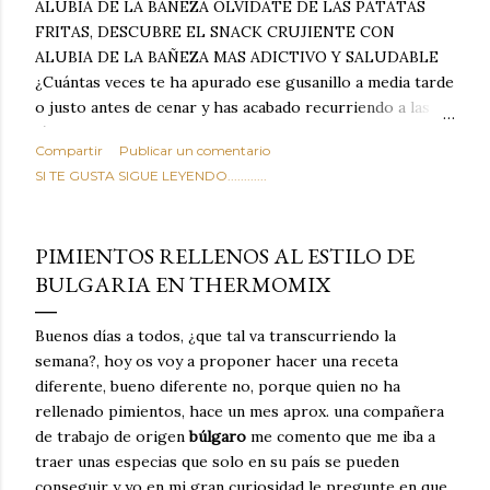
ALUBIA DE LA BAÑEZA OLVIDATE DE LAS PATATAS
FRITAS, DESCUBRE EL SNACK CRUJIENTE CON
ALUBIA DE LA BAÑEZA MAS ADICTIVO Y SALUDABLE
¿Cuántas veces te ha apurado ese gusanillo a media tarde
o justo antes de cenar y has acabado recurriendo a las
típicas patatas de bolsa, frutos secos fritos o snacks
Compartir
Publicar un comentario
ultraprocesados llenos de grasas saturadas y sodio?
SI TE GUSTA SIGUE LEYENDO............
Todos hemos estado ahí. Sin embargo, cuidarse no tiene
por qué significar renunciar al placer de un picoteo
sabroso, con ese toque tostado y crujiente que tanto nos
PIMIENTOS RELLENOS AL ESTILO DE
satisface. Estas alubias crujientes al horno van a cambiar
BULGARIA EN THERMOMIX
por completo tu forma de ver las legumbres. Olvídate de
asociar las alubias únicamente a los guisos tradicionales y
copiosos de invierno. Con esta receta simple pero
Buenos días a todos, ¿que tal va transcurriendo la
revolucionaria, transformaremos un ingrediente tan
semana?, hoy os voy a proponer hacer una receta
humilde como la alubia de La Bañeza en un snack ligero,
diferente, bueno diferente no, porque quien no ha
dorado, cargado de proteína y 100% natural. Es el
rellenado pimientos, hace un mes aprox. una compañera
sustituto perfecto a los frutos se...
de trabajo de origen
búlgaro
me comento que me iba a
traer unas especias que solo en su país se pueden
conseguir y yo en mi gran curiosidad le pregunte en que