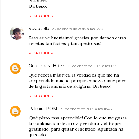
entonces.
Un beso.
RESPONDER
Scraptella
29 de enero de 2015 a las 8:23
Esto se ve buenisimo! gracias por darnos estas
recetas tan faciles y tan apetitosas!
RESPONDER
Guacimara Hdez
29 de enero de 2015 a las 11:15
Que receta más rica, la verdad es que me ha
sorprendido mucho porque conozco muy poco
de la gastronomía de Bulgaria. Un beso!
RESPONDER
Palmira POM
29 de enero de 2015 a las 11:48
¡Qué plato más apetecible! Con lo que me gusta
la combinación de arroz y verdura y el toque
gratinado, para quitar el sentido! Apuntada ha
quedado