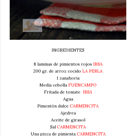
INGREDIENTES
8 laminas de pimientos rojos
IBSA
200 gr. de arroz cocido
LA PERLA
1 zanahoria
Media cebolla
FUENCAMPO
Fritada de tomate
IBSA
Agua
Pimentón dulce
CARMENCITA
Ajedrea
Aceite de girasol
Sal
CARMENCITA
Una pizca de pimienta
CARMENCITA