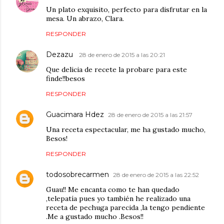
Un plato exquisito, perfecto para disfrutar en la
mesa. Un abrazo, Clara.
RESPONDER
Dezazu
28 de enero de 2015 a las 20:21
Que delicia de recete la probare para este
finde!!besos
RESPONDER
Guacimara Hdez
28 de enero de 2015 a las 21:57
Una receta espectacular, me ha gustado mucho,
Besos!
RESPONDER
todosobrecarmen
28 de enero de 2015 a las 22:52
Guau!! Me encanta como te han quedado
,telepatía pues yo también he realizado una
receta de pechuga parecida ,la tengo pendiente
.Me a gustado mucho .Besos!!