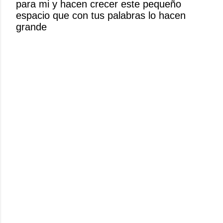
para mi y hacen crecer este pequeño
n
espacio que con tus palabras lo hacen
c
grande
o
m
e
n
t
a
r
i
o