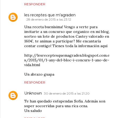
RESPONDER
les receptes que m'agraden
28 de enero de 2015 a las 23:12
Una receta buenísima! Vengo a verte para
invitarte a un concurso que organizo en mi blog,
sorteo un lote de productos Castey valorado en
160€, te animas a participar? Me encantaría
contar contigo! Tienes toda la información aquí
http://lesreceptesquemagraden.blogspot.com.e
s/2015/01/1-any-del-bloc-i-concurs-1-ano-de-
vida.html
Un abrazo guapa
RESPONDER
Unknown
30 de enero de 2015 a las 21:20
Te han quedado estupendas Sofía. Además son
super socorridas para una rica cena.
Un saludo