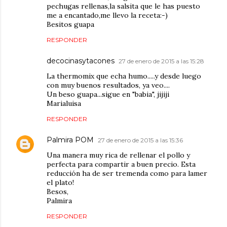
pechugas rellenas,la salsita que le has puesto
me a encantado,me llevo la receta:-)
Besitos guapa
RESPONDER
decocinasytacones
27 de enero de 2015 a las 15:28
La thermomix que echa humo.....y desde luego
con muy buenos resultados, ya veo....
Un beso guapa...sigue en "babia", jijiji
Marialuisa
RESPONDER
Palmira POM
27 de enero de 2015 a las 15:36
Una manera muy rica de rellenar el pollo y
perfecta para compartir a buen precio. Esta
reducción ha de ser tremenda como para lamer
el plato!
Besos,
Palmira
RESPONDER