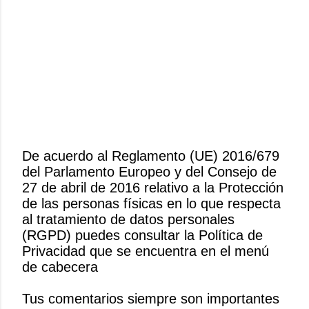
De acuerdo al Reglamento (UE) 2016/679
del Parlamento Europeo y del Consejo de
P
27 de abril de 2016 relativo a la Protección
u
de las personas físicas en lo que respecta
b
al tratamiento de datos personales
l
(RGPD) puedes consultar la Política de
i
Privacidad que se encuentra en el menú
c
de cabecera
a
r
Tus comentarios siempre son importantes
u