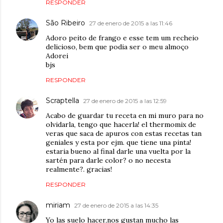
RESPONDER
São Ribeiro
27 de enero de 2015 a las 11:46
Adoro peito de frango e esse tem um recheio
delicioso, bem que podia ser o meu almoço
Adorei
bjs
RESPONDER
Scraptella
27 de enero de 2015 a las 12:59
Acabo de guardar tu receta en mi muro para no
olvidarla, tengo que hacerla! el thermomix de
veras que saca de apuros con estas recetas tan
geniales y esta por ejm. que tiene una pinta!
estaria bueno al final darle una vuelta por la
sartén para darle color? o no necesta
realmente?. gracias!
RESPONDER
miriam
27 de enero de 2015 a las 14:35
Yo las suelo hacer,nos gustan mucho las