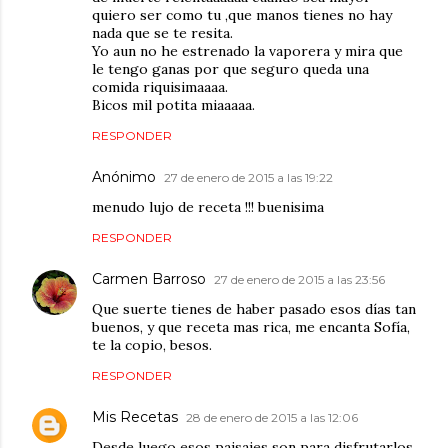
quiero ser como tu ,que manos tienes no hay
nada que se te resita.
Yo aun no he estrenado la vaporera y mira que
le tengo ganas por que seguro queda una
comida riquisimaaaa.
Bicos mil potita miaaaaa.
RESPONDER
Anónimo
27 de enero de 2015 a las 19:22
menudo lujo de receta !!! buenisima
RESPONDER
Carmen Barroso
27 de enero de 2015 a las 23:56
Que suerte tienes de haber pasado esos días tan
buenos, y que receta mas rica, me encanta Sofía,
te la copio, besos.
RESPONDER
Mis Recetas
28 de enero de 2015 a las 12:06
Desde luego esos paisajes son para disfrutarlos,