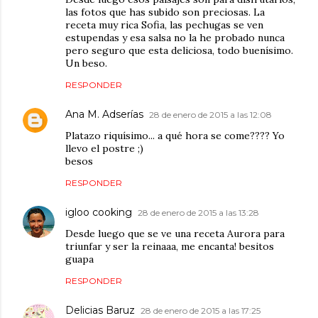
las fotos que has subido son preciosas. La
receta muy rica Sofia, las pechugas se ven
estupendas y esa salsa no la he probado nunca
pero seguro que esta deliciosa, todo buenísimo.
Un beso.
RESPONDER
Ana M. Adserías
28 de enero de 2015 a las 12:08
Platazo riquísimo... a qué hora se come???? Yo
llevo el postre ;)
besos
RESPONDER
igloo cooking
28 de enero de 2015 a las 13:28
Desde luego que se ve una receta Aurora para
triunfar y ser la reinaaa, me encanta! besitos
guapa
RESPONDER
Delicias Baruz
28 de enero de 2015 a las 17:25