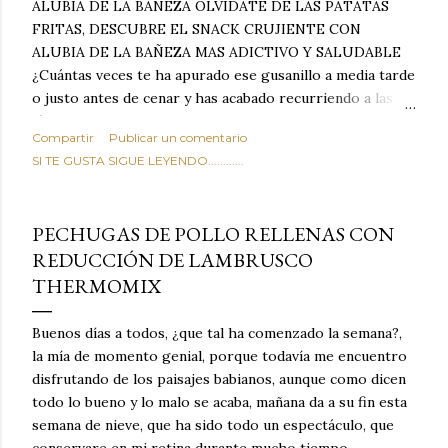
ALUBIA DE LA BAÑEZA OLVIDATE DE LAS PATATAS
FRITAS, DESCUBRE EL SNACK CRUJIENTE CON
ALUBIA DE LA BAÑEZA MAS ADICTIVO Y SALUDABLE
¿Cuántas veces te ha apurado ese gusanillo a media tarde
o justo antes de cenar y has acabado recurriendo a las
típicas patatas de bolsa, frutos secos fritos o snacks
Compartir
Publicar un comentario
ultraprocesados llenos de grasas saturadas y sodio?
SI TE GUSTA SIGUE LEYENDO............
Todos hemos estado ahí. Sin embargo, cuidarse no tiene
por qué significar renunciar al placer de un picoteo
sabroso, con ese toque tostado y crujiente que tanto nos
PECHUGAS DE POLLO RELLENAS CON
satisface. Estas alubias crujientes al horno van a cambiar
REDUCCIÓN DE LAMBRUSCO
por completo tu forma de ver las legumbres. Olvídate de
THERMOMIX
asociar las alubias únicamente a los guisos tradicionales y
copiosos de invierno. Con esta receta simple pero
revolucionaria, transformaremos un ingrediente tan
Buenos días a todos, ¿que tal ha comenzado la semana?,
humilde como la alubia de La Bañeza en un snack ligero,
la mía de momento genial, porque todavía me encuentro
dorado, cargado de proteína y 100% natural. Es el
disfrutando de los paisajes babianos, aunque como dicen
sustituto perfecto a los frutos se...
todo lo bueno y lo malo se acaba, mañana da a su fin esta
semana de nieve, que ha sido todo un espectáculo, que
conservare en mi retina durante mucho tiempo.