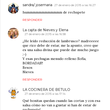
sandra/ josemaria
27 de enero de 2015 a las 16:27
hummmmmmmmmmmm de rechupete
RESPONDER
La cajita de Nieves y Elena
27 de enero de 2015 a las 16:58
¿He leído reducción de lambrusco? madreeeee
que rico debe de estar, me la apunto, creo que
es una salsa divina que puede dar mucho juego
;-)
Y esas pechugas menudo relleno Sofía,
BORDADAS!!
Besos
Nieves
RESPONDER
LA COCINERA DE BETULO
27 de enero de 2015 a las 17:14
Qué bonitas quedan cuando las cortas y con esa
salsa cómo no van a gustar si han de estar de
rechupete!