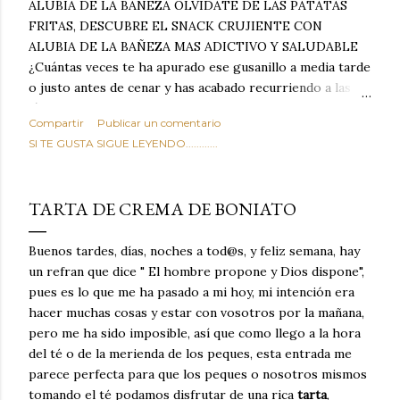
ALUBIA DE LA BAÑEZA OLVIDATE DE LAS PATATAS
FRITAS, DESCUBRE EL SNACK CRUJIENTE CON
ALUBIA DE LA BAÑEZA MAS ADICTIVO Y SALUDABLE
¿Cuántas veces te ha apurado ese gusanillo a media tarde
o justo antes de cenar y has acabado recurriendo a las
típicas patatas de bolsa, frutos secos fritos o snacks
Compartir
Publicar un comentario
ultraprocesados llenos de grasas saturadas y sodio?
SI TE GUSTA SIGUE LEYENDO............
Todos hemos estado ahí. Sin embargo, cuidarse no tiene
por qué significar renunciar al placer de un picoteo
sabroso, con ese toque tostado y crujiente que tanto nos
TARTA DE CREMA DE BONIATO
satisface. Estas alubias crujientes al horno van a cambiar
por completo tu forma de ver las legumbres. Olvídate de
Buenos tardes, días, noches a tod@s, y feliz semana, hay
asociar las alubias únicamente a los guisos tradicionales y
un refran que dice " El hombre propone y Dios dispone",
copiosos de invierno. Con esta receta simple pero
pues es lo que me ha pasado a mi hoy, mi intención era
revolucionaria, transformaremos un ingrediente tan
hacer muchas cosas y estar con vosotros por la mañana,
humilde como la alubia de La Bañeza en un snack ligero,
pero me ha sido imposible, así que como llego a la hora
dorado, cargado de proteína y 100% natural. Es el
del té o de la merienda de los peques, esta entrada me
sustituto perfecto a los frutos se...
parece perfecta para que los peques o nosotros mismos
tomando el té podamos disfrutar de una rica
tarta
,