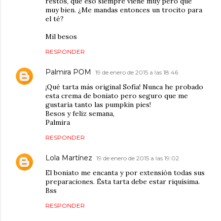
restos, que eso siempre viene muy pero que
muy bien. ¿Me mandas entonces un trocito para
el té?
Mil besos
RESPONDER
Palmira POM
19 de enero de 2015 a las 18:46
¡Qué tarta más original Sofía! Nunca he probado
esta crema de boniato pero seguro que me
gustaría tanto las pumpkin pies!
Besos y feliz semana,
Palmira
RESPONDER
Lola Martínez
19 de enero de 2015 a las 19:02
El boniato me encanta y por extensión todas sus
preparaciones. Ésta tarta debe estar riquísima.
Bss
RESPONDER