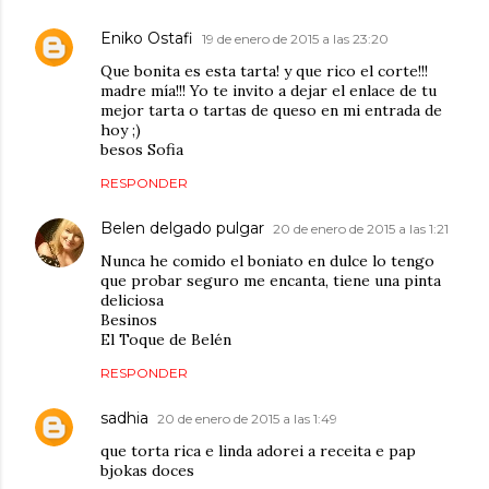
Eniko Ostafi
19 de enero de 2015 a las 23:20
Que bonita es esta tarta! y que rico el corte!!!
madre mía!!! Yo te invito a dejar el enlace de tu
mejor tarta o tartas de queso en mi entrada de
hoy ;)
besos Sofia
RESPONDER
Belen delgado pulgar
20 de enero de 2015 a las 1:21
Nunca he comido el boniato en dulce lo tengo
que probar seguro me encanta, tiene una pinta
deliciosa
Besinos
El Toque de Belén
RESPONDER
sadhia
20 de enero de 2015 a las 1:49
que torta rica e linda adorei a receita e pap
bjokas doces