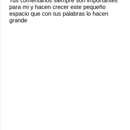
Tus comentarios siempre son importantes
u
para mi y hacen crecer este pequeño
n
espacio que con tus palabras lo hacen
c
grande
o
m
e
n
t
a
r
i
o