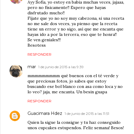
Ayy Sofía, yo estoy en babia muchas veces, jajaaa,
pero no físicamente!! Espero que hayas
disfrutado mucho!!
Fíjate que yo no soy muy cabezona, si una receta
no me sale dos veces, ya pienso que la receta
tiene un error y no sigo, así que me encanta que
hayas ido a por la tercera, eso que te honra!!
Se ven geniales!!!
Besotess
RESPONDER
mar
1 de junio de 2015 a las 9:39
mmmmmmmmm qué buenos con el té verde y
que preciosas fotos, jo sabes que estoy
buscando ese bol blanco con asa como loca y no
lo veo? jaja, me encanta. Un besin guapa
RESPONDER
Guacimara Hdez
1 de junio de 2015 a las 11:51
Quien la sigue la consigue y tu haz conseguido
unos cupcakes estupendos. Feliz semana! Besos!