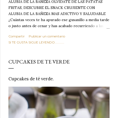
ALUBIA DE LA BAÑEZA OLVIDATE DE LAS PATATAS
FRITAS, DESCUBRE EL SNACK CRUJIENTE CON
ALUBIA DE LA BAÑEZA MAS ADICTIVO Y SALUDABLE
¿Cuántas veces te ha apurado ese gusanillo a media tarde
o justo antes de cenar y has acabado recurriendo a las
típicas patatas de bolsa, frutos secos fritos o snacks
Compartir
Publicar un comentario
ultraprocesados llenos de grasas saturadas y sodio?
SI TE GUSTA SIGUE LEYENDO............
Todos hemos estado ahí. Sin embargo, cuidarse no tiene
por qué significar renunciar al placer de un picoteo
sabroso, con ese toque tostado y crujiente que tanto nos
CUPCAKES DE TE VERDE
satisface. Estas alubias crujientes al horno van a cambiar
por completo tu forma de ver las legumbres. Olvídate de
asociar las alubias únicamente a los guisos tradicionales y
Cupcakes de té verde.
copiosos de invierno. Con esta receta simple pero
revolucionaria, transformaremos un ingrediente tan
humilde como la alubia de La Bañeza en un snack ligero,
dorado, cargado de proteína y 100% natural. Es el
sustituto perfecto a los frutos se...