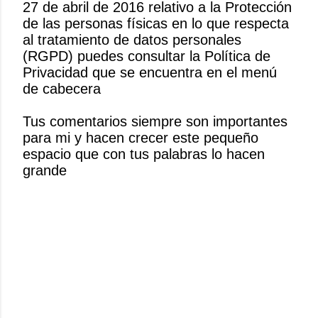
27 de abril de 2016 relativo a la Protección
u
de las personas físicas en lo que respecta
b
al tratamiento de datos personales
l
(RGPD) puedes consultar la Política de
i
Privacidad que se encuentra en el menú
c
de cabecera
a
r
Tus comentarios siempre son importantes
u
para mi y hacen crecer este pequeño
n
espacio que con tus palabras lo hacen
c
grande
o
m
e
n
t
a
r
i
o