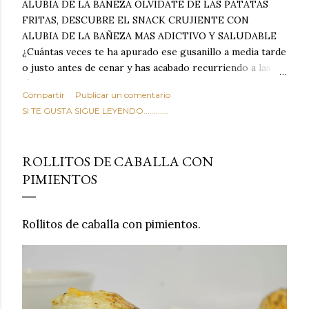
ALUBIA DE LA BAÑEZA OLVIDATE DE LAS PATATAS
FRITAS, DESCUBRE EL SNACK CRUJIENTE CON
ALUBIA DE LA BAÑEZA MAS ADICTIVO Y SALUDABLE
¿Cuántas veces te ha apurado ese gusanillo a media tarde
o justo antes de cenar y has acabado recurriendo a las
típicas patatas de bolsa, frutos secos fritos o snacks
Compartir
Publicar un comentario
ultraprocesados llenos de grasas saturadas y sodio?
SI TE GUSTA SIGUE LEYENDO............
Todos hemos estado ahí. Sin embargo, cuidarse no tiene
por qué significar renunciar al placer de un picoteo
sabroso, con ese toque tostado y crujiente que tanto nos
ROLLITOS DE CABALLA CON
satisface. Estas alubias crujientes al horno van a cambiar
PIMIENTOS
por completo tu forma de ver las legumbres. Olvídate de
asociar las alubias únicamente a los guisos tradicionales y
copiosos de invierno. Con esta receta simple pero
Rollitos de caballa con pimientos.
revolucionaria, transformaremos un ingrediente tan
humilde como la alubia de La Bañeza en un snack ligero,
dorado, cargado de proteína y 100% natural. Es el
sustituto perfecto a los frutos se...