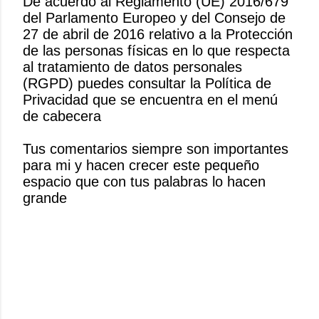
De acuerdo al Reglamento (UE) 2016/679
del Parlamento Europeo y del Consejo de
P
27 de abril de 2016 relativo a la Protección
u
de las personas físicas en lo que respecta
b
al tratamiento de datos personales
l
(RGPD) puedes consultar la Política de
i
Privacidad que se encuentra en el menú
c
de cabecera
a
r
Tus comentarios siempre son importantes
u
para mi y hacen crecer este pequeño
n
espacio que con tus palabras lo hacen
c
grande
o
m
e
n
t
a
r
i