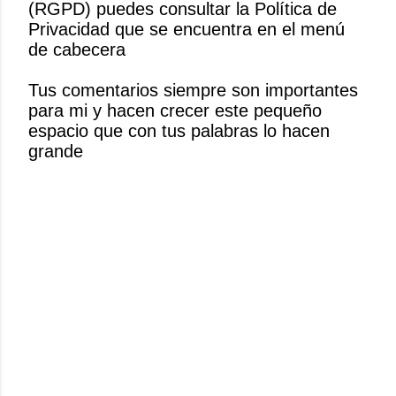
(RGPD) puedes consultar la Política de
i
Privacidad que se encuentra en el menú
c
de cabecera
a
r
Tus comentarios siempre son importantes
u
para mi y hacen crecer este pequeño
n
espacio que con tus palabras lo hacen
c
grande
o
m
e
n
t
a
r
i
o