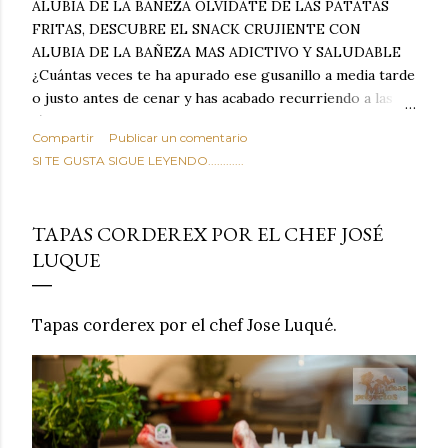
ALUBIA DE LA BAÑEZA OLVIDATE DE LAS PATATAS
FRITAS, DESCUBRE EL SNACK CRUJIENTE CON
ALUBIA DE LA BAÑEZA MAS ADICTIVO Y SALUDABLE
¿Cuántas veces te ha apurado ese gusanillo a media tarde
o justo antes de cenar y has acabado recurriendo a las
típicas patatas de bolsa, frutos secos fritos o snacks
Compartir
Publicar un comentario
ultraprocesados llenos de grasas saturadas y sodio?
SI TE GUSTA SIGUE LEYENDO............
Todos hemos estado ahí. Sin embargo, cuidarse no tiene
por qué significar renunciar al placer de un picoteo
sabroso, con ese toque tostado y crujiente que tanto nos
TAPAS CORDEREX POR EL CHEF JOSÉ
satisface. Estas alubias crujientes al horno van a cambiar
LUQUE
por completo tu forma de ver las legumbres. Olvídate de
asociar las alubias únicamente a los guisos tradicionales y
copiosos de invierno. Con esta receta simple pero
Tapas corderex por el chef Jose Luqué.
revolucionaria, transformaremos un ingrediente tan
humilde como la alubia de La Bañeza en un snack ligero,
dorado, cargado de proteína y 100% natural. Es el
sustituto perfecto a los frutos se...