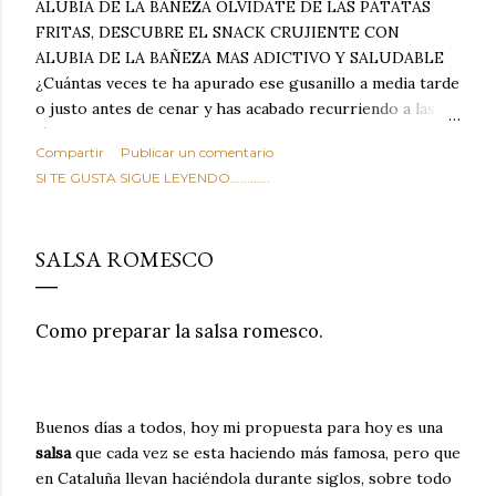
ALUBIA DE LA BAÑEZA OLVIDATE DE LAS PATATAS
FRITAS, DESCUBRE EL SNACK CRUJIENTE CON
ALUBIA DE LA BAÑEZA MAS ADICTIVO Y SALUDABLE
¿Cuántas veces te ha apurado ese gusanillo a media tarde
o justo antes de cenar y has acabado recurriendo a las
típicas patatas de bolsa, frutos secos fritos o snacks
Compartir
Publicar un comentario
ultraprocesados llenos de grasas saturadas y sodio?
SI TE GUSTA SIGUE LEYENDO............
Todos hemos estado ahí. Sin embargo, cuidarse no tiene
por qué significar renunciar al placer de un picoteo
sabroso, con ese toque tostado y crujiente que tanto nos
SALSA ROMESCO
satisface. Estas alubias crujientes al horno van a cambiar
por completo tu forma de ver las legumbres. Olvídate de
asociar las alubias únicamente a los guisos tradicionales y
Como preparar la salsa romesco.
copiosos de invierno. Con esta receta simple pero
revolucionaria, transformaremos un ingrediente tan
humilde como la alubia de La Bañeza en un snack ligero,
dorado, cargado de proteína y 100% natural. Es el
Buenos días a todos, hoy mi propuesta para hoy es una
sustituto perfecto a los frutos se...
salsa
que cada vez se esta haciendo más famosa, pero que
en Cataluña llevan haciéndola durante siglos, sobre todo