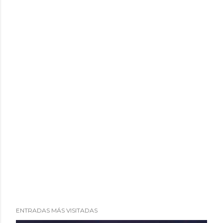
i
o
ENTRADAS MÁS VISITADAS