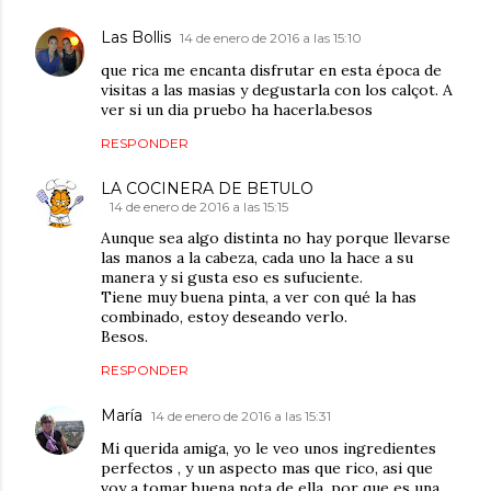
Las Bollis
14 de enero de 2016 a las 15:10
que rica me encanta disfrutar en esta época de
visitas a las masias y degustarla con los calçot. A
ver si un dia pruebo ha hacerla.besos
RESPONDER
LA COCINERA DE BETULO
14 de enero de 2016 a las 15:15
Aunque sea algo distinta no hay porque llevarse
las manos a la cabeza, cada uno la hace a su
manera y si gusta eso es sufuciente.
Tiene muy buena pinta, a ver con qué la has
combinado, estoy deseando verlo.
Besos.
RESPONDER
María
14 de enero de 2016 a las 15:31
Mi querida amiga, yo le veo unos ingredientes
perfectos , y un aspecto mas que rico, asi que
voy a tomar buena nota de ella, por que es una