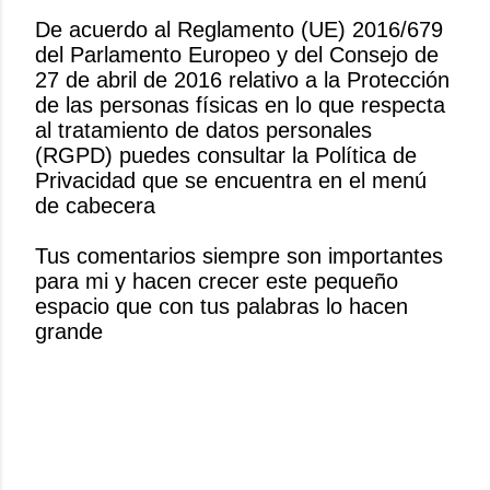
De acuerdo al Reglamento (UE) 2016/679
del Parlamento Europeo y del Consejo de
P
27 de abril de 2016 relativo a la Protección
u
de las personas físicas en lo que respecta
b
al tratamiento de datos personales
l
(RGPD) puedes consultar la Política de
i
Privacidad que se encuentra en el menú
c
de cabecera
a
r
Tus comentarios siempre son importantes
u
para mi y hacen crecer este pequeño
n
espacio que con tus palabras lo hacen
c
grande
o
m
e
n
t
a
r