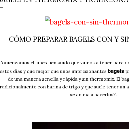
simple pero revoluciona
ingrediente tan humilde 
en un snack ligero, dora
100% natural. Es el sustit
CÓMO PREPARAR BAGELS CON Y S
Comenzamos el lunes pensando que vamos a tener para d
bagels
estos días y que mejor que unos impresionantes
p
de una manera sencilla y rápida y sin thermomix. El bag
radicionalmente con harina de trigo y que suele tener un a
se anima a hacerlos?.