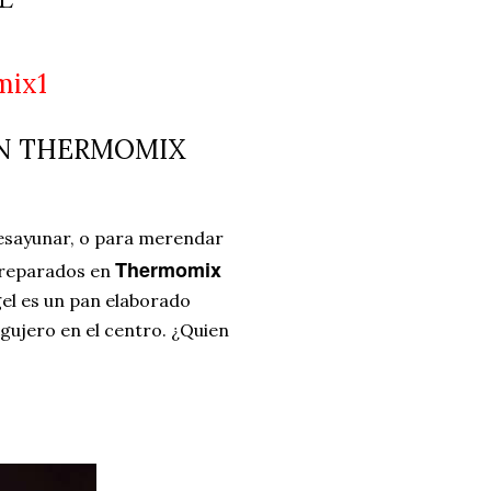
ria, transformaremos un
como la alubia de La Bañeza
do, cargado de proteína y
uto perfecto a los frutos se...
IN THERMOMIX
esayunar, o para merendar
Thermomix
reparados en
el
es un pan elaborado
gujero en el centro. ¿Quien