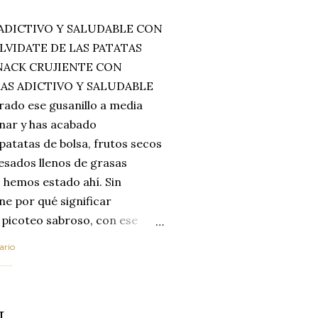
ADICTIVO Y SALUDABLE CON
LVIDATE DE LAS PATATAS
SNACK CRUJIENTE CON
MAS ADICTIVO Y SALUDABLE
rado ese gusanillo a media
enar y has acabado
 patatas de bolsa, frutos secos
esados llenos de grasas
 hemos estado ahí. Sin
ne por qué significar
 picoteo sabroso, con ese
 que tanto nos satisface.
ario
al horno van a cambiar por
....
 las legumbres. Olvídate de
mente a los guisos
L
de invierno. Con esta receta