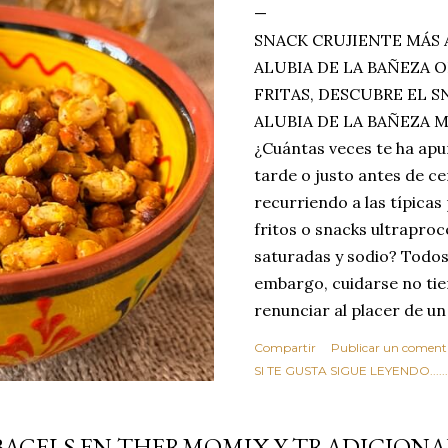
SNACK CRUJIENTE MÁS 
ALUBIA DE LA BAÑEZA O
FRITAS, DESCUBRE EL 
ALUBIA DE LA BAÑEZA 
¿Cuántas veces te ha apu
tarde o justo antes de c
recurriendo a las típicas
fritos o snacks ultraproc
saturadas y sodio? Todos
embargo, cuidarse no tie
renunciar al placer de un
toque tostado y crujiente
Compartir
Publicar un coment
Estas alubias crujientes 
SI TE GUSTA SIGUE LEYENDO........
completo tu forma de ver
asociar las alubias única
BAGELS EN THERMOMIX Y TRADICIONA
tradicionales y copiosos 