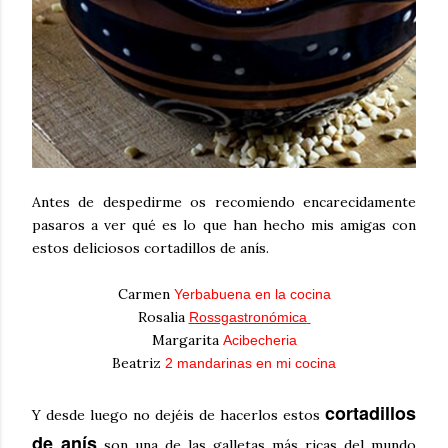
Antes de despedirme os recomiendo encarecidamente
pasaros a ver qué es lo que han hecho mis amigas con
estos deliciosos cortadillos de anís.
Carmen
Yerbabuena en la cocina
Rosalia
Rossgastronómica
Margarita
Acibecheria
Beatriz
2 mandarinas en mi cocina
cortadillos
Y desde luego no dejéis de hacerlos estos
de anís
son una de las galletas más ricas del mundo