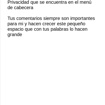
Privacidad que se encuentra en el menú
c
de cabecera
a
r
Tus comentarios siempre son importantes
u
para mi y hacen crecer este pequeño
n
espacio que con tus palabras lo hacen
c
grande
o
m
e
n
t
a
r
i
o