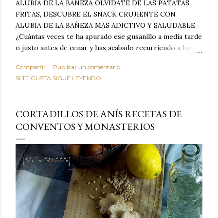
ALUBIA DE LA BAÑEZA OLVIDATE DE LAS PATATAS
FRITAS, DESCUBRE EL SNACK CRUJIENTE CON
ALUBIA DE LA BAÑEZA MAS ADICTIVO Y SALUDABLE
¿Cuántas veces te ha apurado ese gusanillo a media tarde
o justo antes de cenar y has acabado recurriendo a las
típicas patatas de bolsa, frutos secos fritos o snacks
Compartir
Publicar un comentario
ultraprocesados llenos de grasas saturadas y sodio?
SI TE GUSTA SIGUE LEYENDO............
Todos hemos estado ahí. Sin embargo, cuidarse no tiene
por qué significar renunciar al placer de un picoteo
sabroso, con ese toque tostado y crujiente que tanto nos
CORTADILLOS DE ANÍS RECETAS DE
satisface. Estas alubias crujientes al horno van a cambiar
CONVENTOS Y MONASTERIOS
por completo tu forma de ver las legumbres. Olvídate de
asociar las alubias únicamente a los guisos tradicionales y
copiosos de invierno. Con esta receta simple pero
revolucionaria, transformaremos un ingrediente tan
humilde como la alubia de La Bañeza en un snack ligero,
dorado, cargado de proteína y 100% natural. Es el
sustituto perfecto a los frutos se...