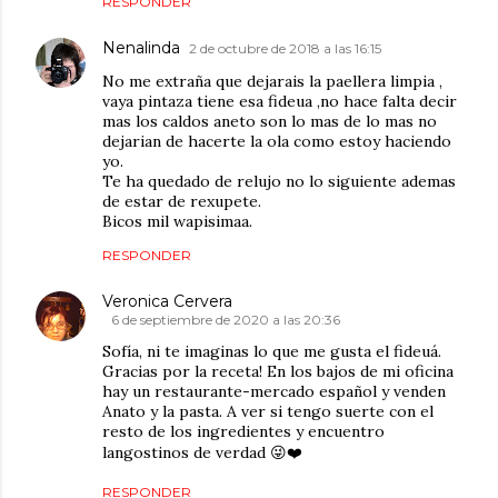
RESPONDER
Nenalinda
2 de octubre de 2018 a las 16:15
No me extraña que dejarais la paellera limpia ,
vaya pintaza tiene esa fideua ,no hace falta decir
mas los caldos aneto son lo mas de lo mas no
dejarian de hacerte la ola como estoy haciendo
yo.
Te ha quedado de relujo no lo siguiente ademas
de estar de rexupete.
Bicos mil wapisimaa.
RESPONDER
Veronica Cervera
6 de septiembre de 2020 a las 20:36
Sofía, ni te imaginas lo que me gusta el fideuá.
Gracias por la receta! En los bajos de mi oficina
hay un restaurante-mercado español y venden
Anato y la pasta. A ver si tengo suerte con el
resto de los ingredientes y encuentro
langostinos de verdad 😜❤️
RESPONDER