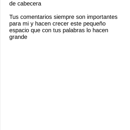
de cabecera
a
r
Tus comentarios siempre son importantes
u
para mi y hacen crecer este pequeño
n
espacio que con tus palabras lo hacen
c
grande
o
m
e
n
t
a
r
i
o