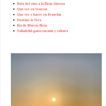
Ruta del vino a la Rioja Alavesa
Que ver en Venecia
Que ver y hacer en Bruselas
Destino la Vera
Ría de Muros-Noia
Valladolid gastronomía y cultura