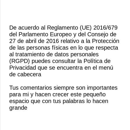
De acuerdo al Reglamento (UE) 2016/679
del Parlamento Europeo y del Consejo de
P
27 de abril de 2016 relativo a la Protección
u
de las personas físicas en lo que respecta
b
al tratamiento de datos personales
l
(RGPD) puedes consultar la Política de
i
Privacidad que se encuentra en el menú
c
de cabecera
a
r
Tus comentarios siempre son importantes
u
para mi y hacen crecer este pequeño
n
espacio que con tus palabras lo hacen
c
grande
o
m
e
n