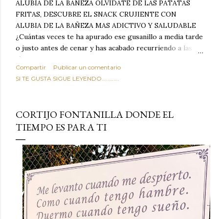
ALUBIA DE LA BAÑEZA OLVIDATE DE LAS PATATAS
FRITAS, DESCUBRE EL SNACK CRUJIENTE CON
ALUBIA DE LA BAÑEZA MAS ADICTIVO Y SALUDABLE
¿Cuántas veces te ha apurado ese gusanillo a media tarde
o justo antes de cenar y has acabado recurriendo a las
típicas patatas de bolsa, frutos secos fritos o snacks
Compartir
Publicar un comentario
ultraprocesados llenos de grasas saturadas y sodio?
SI TE GUSTA SIGUE LEYENDO............
Todos hemos estado ahí. Sin embargo, cuidarse no tiene
por qué significar renunciar al placer de un picoteo
sabroso, con ese toque tostado y crujiente que tanto nos
CORTIJO FONTANILLA DONDE EL
satisface. Estas alubias crujientes al horno van a cambiar
TIEMPO ES PARA TI
por completo tu forma de ver las legumbres. Olvídate de
asociar las alubias únicamente a los guisos tradicionales y
copiosos de invierno. Con esta receta simple pero
revolucionaria, transformaremos un ingrediente tan
humilde como la alubia de La Bañeza en un snack ligero,
dorado, cargado de proteína y 100% natural. Es el
sustituto perfecto a los frutos se...