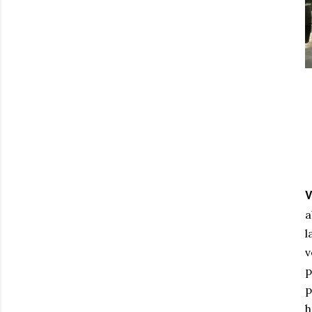
V
a
l
v
p
p
h