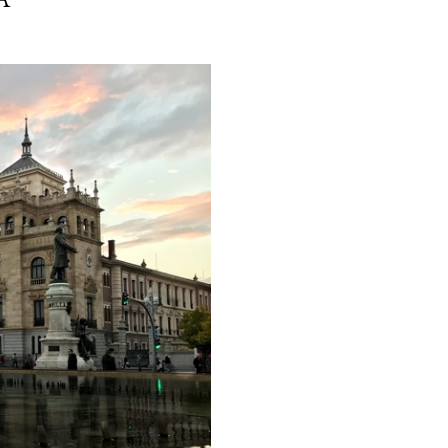
ria, transformaremos un
como la alubia de La Bañeza
do, cargado de proteína y
uto perfecto a los frutos se...