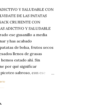
ADICTIVO Y SALUDABLE CON
LVIDATE DE LAS PATATAS
SNACK CRUJIENTE CON
MAS ADICTIVO Y SALUDABLE
rado ese gusanillo a media
enar y has acabado
 patatas de bolsa, frutos secos
esados llenos de grasas
 hemos estado ahí. Sin
ne por qué significar
 picoteo sabroso, con ese
 que tanto nos satisface.
ario
al horno van a cambiar por
....
 las legumbres. Olvídate de
mente a los guisos
A
de invierno. Con esta receta