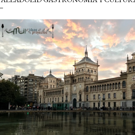
simple pero revoluciona
ingrediente tan humilde 
en un snack ligero, dora
100% natural. Es el sustit