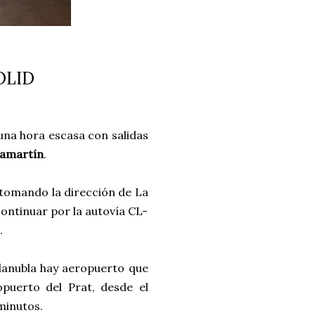
OLID
una hora escasa con salidas
amartín
.
 tomando la dirección de La
continuar por la autovía CL-
d.
illanubla hay aeropuerto que
puerto del Prat, desde el
minutos.