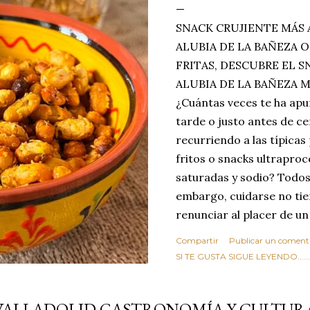
SNACK CRUJIENTE MÁS 
ALUBIA DE LA BAÑEZA O
FRITAS, DESCUBRE EL 
ALUBIA DE LA BAÑEZA 
¿Cuántas veces te ha apu
tarde o justo antes de c
recurriendo a las típicas
fritos o snacks ultraproc
saturadas y sodio? Todos
embargo, cuidarse no tie
renunciar al placer de un
toque tostado y crujiente
Compartir
Publicar un coment
Estas alubias crujientes 
SI TE GUSTA SIGUE LEYENDO........
completo tu forma de ver
asociar las alubias única
VALLADOLID GASTRONOMÍA Y CULTUR
tradicionales y copiosos 