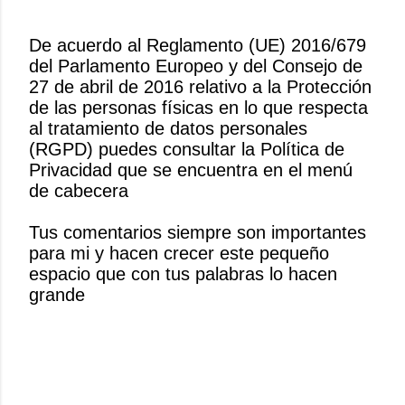
De acuerdo al Reglamento (UE) 2016/679
del Parlamento Europeo y del Consejo de
P
27 de abril de 2016 relativo a la Protección
u
de las personas físicas en lo que respecta
b
al tratamiento de datos personales
l
(RGPD) puedes consultar la Política de
i
Privacidad que se encuentra en el menú
c
de cabecera
a
r
Tus comentarios siempre son importantes
u
para mi y hacen crecer este pequeño
n
espacio que con tus palabras lo hacen
c
grande
o
m
e
n
t
a