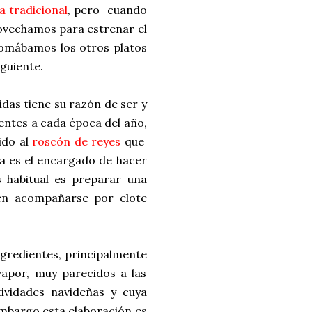
 tradicional
, pero cuando
rovechamos para estrenar el
tomábamos los otros platos
iguiente.
as tiene su razón de ser y
entes a cada época del año,
ido al
roscón de reyes
que
ta es el encargado de hacer
 habitual es preparar una
len acompañarse por elote
ngredientes, principalmente
vapor, muy parecidos a las
ividades navideñas y cuya
embargo esta elaboración es