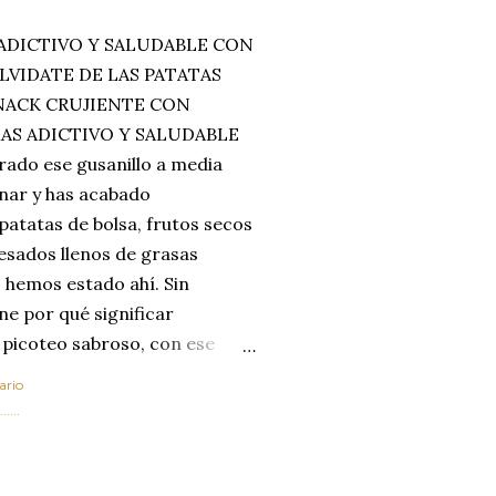
ADICTIVO Y SALUDABLE CON
LVIDATE DE LAS PATATAS
SNACK CRUJIENTE CON
MAS ADICTIVO Y SALUDABLE
rado ese gusanillo a media
enar y has acabado
 patatas de bolsa, frutos secos
esados llenos de grasas
 hemos estado ahí. Sin
ne por qué significar
 picoteo sabroso, con ese
 que tanto nos satisface.
ario
al horno van a cambiar por
....
 las legumbres. Olvídate de
mente a los guisos
de invierno. Con esta receta