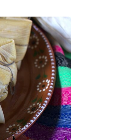
ria, transformaremos un
como la alubia de La Bañeza
do, cargado de proteína y
uto perfecto a los frutos se...