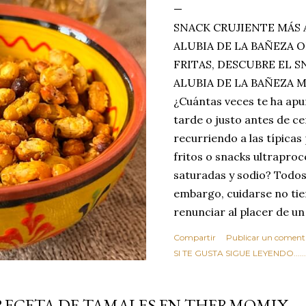
SNACK CRUJIENTE MÁS 
ALUBIA DE LA BAÑEZA O
FRITAS, DESCUBRE EL 
ALUBIA DE LA BAÑEZA 
¿Cuántas veces te ha apu
tarde o justo antes de c
recurriendo a las típicas
fritos o snacks ultraproc
saturadas y sodio? Todos
embargo, cuidarse no tie
renunciar al placer de un
toque tostado y crujiente
Compartir
Publicar un coment
Estas alubias crujientes 
SI TE GUSTA SIGUE LEYENDO........
completo tu forma de ver
asociar las alubias única
RECETA DE TAMALES EN THERMOMIX
tradicionales y copiosos 