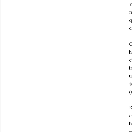
Y
m
q
e
C
h
e
i
u
t
(
E
c
h
e