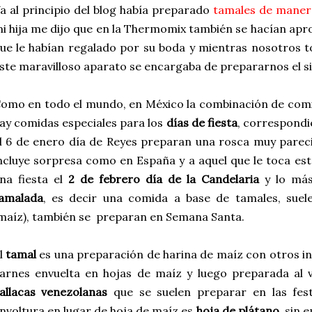
a al principio del blog había preparado
tamales de manera
i hija me dijo que en la Thermomix también se hacían ap
ue le habían regalado por su boda y mientras nosotros 
ste maravilloso aparato se encargaba de prepararnos el s
omo en todo el mundo, en México la combinación de comid
ay comidas especiales para los
días de fiesta
, correspondi
l 6 de enero día de Reyes preparan una rosca muy parec
ncluye sorpresa como en España y a aquel que le toca es
na fiesta el
2 de febrero día de la Candelaria
y lo más
amalada
, es decir una comida a base de tamales, sue
maíz), también se preparan en Semana Santa.
l
tamal
es una preparación de harina de maíz con otros i
arnes envuelta en hojas de maíz y luego preparada al 
allacas venezolanas
que se suelen preparar en las fest
nvoltura en lugar de hoja de maíz es
hoja de plátano
, sin 