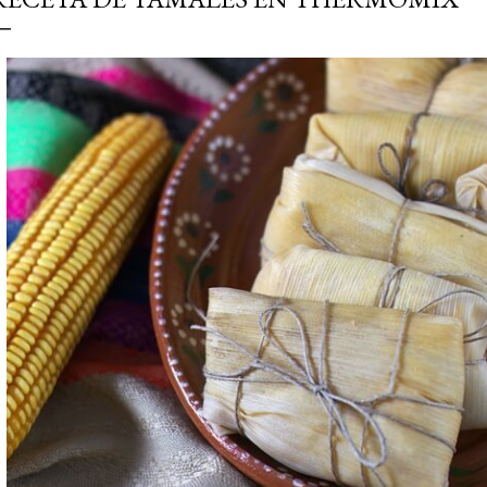
simple pero revoluciona
ingrediente tan humilde 
en un snack ligero, dora
100% natural. Es el sustit