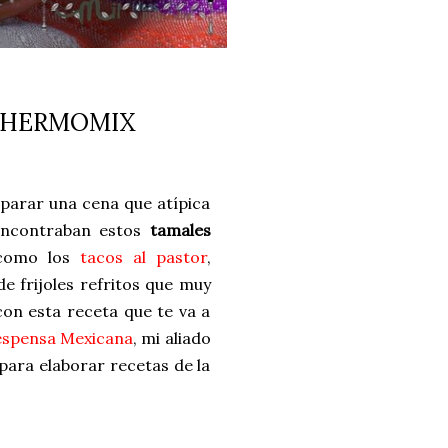
THERMOMIX
eparar una cena que atípica
 encontraban estos
tamales
 como los
tacos al pastor
,
e frijoles refritos que muy
con esta receta que te va a
spensa Mexicana
, mi aliado
para elaborar recetas de la