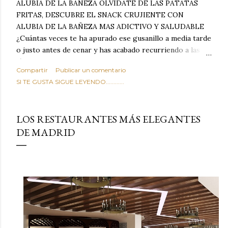
ALUBIA DE LA BAÑEZA OLVIDATE DE LAS PATATAS
FRITAS, DESCUBRE EL SNACK CRUJIENTE CON
ALUBIA DE LA BAÑEZA MAS ADICTIVO Y SALUDABLE
¿Cuántas veces te ha apurado ese gusanillo a media tarde
o justo antes de cenar y has acabado recurriendo a las
típicas patatas de bolsa, frutos secos fritos o snacks
Compartir
Publicar un comentario
ultraprocesados llenos de grasas saturadas y sodio?
SI TE GUSTA SIGUE LEYENDO............
Todos hemos estado ahí. Sin embargo, cuidarse no tiene
por qué significar renunciar al placer de un picoteo
sabroso, con ese toque tostado y crujiente que tanto nos
LOS RESTAURANTES MÁS ELEGANTES
satisface. Estas alubias crujientes al horno van a cambiar
DE MADRID
por completo tu forma de ver las legumbres. Olvídate de
asociar las alubias únicamente a los guisos tradicionales y
copiosos de invierno. Con esta receta simple pero
revolucionaria, transformaremos un ingrediente tan
humilde como la alubia de La Bañeza en un snack ligero,
dorado, cargado de proteína y 100% natural. Es el
sustituto perfecto a los frutos se...