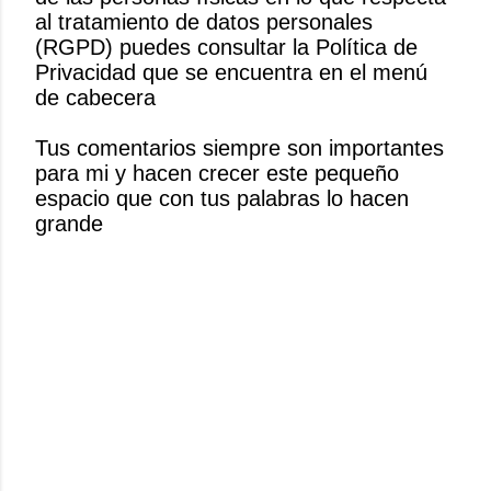
b
al tratamiento de datos personales
l
(RGPD) puedes consultar la Política de
i
Privacidad que se encuentra en el menú
c
de cabecera
a
r
Tus comentarios siempre son importantes
u
para mi y hacen crecer este pequeño
n
espacio que con tus palabras lo hacen
c
grande
o
m
e
n
t
a
r
i
o