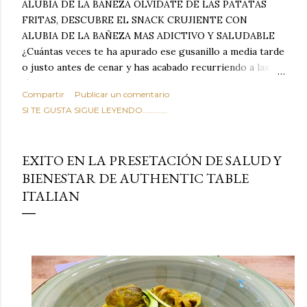
ALUBIA DE LA BAÑEZA OLVIDATE DE LAS PATATAS
FRITAS, DESCUBRE EL SNACK CRUJIENTE CON
ALUBIA DE LA BAÑEZA MAS ADICTIVO Y SALUDABLE
¿Cuántas veces te ha apurado ese gusanillo a media tarde
o justo antes de cenar y has acabado recurriendo a las
típicas patatas de bolsa, frutos secos fritos o snacks
Compartir
Publicar un comentario
ultraprocesados llenos de grasas saturadas y sodio?
SI TE GUSTA SIGUE LEYENDO............
Todos hemos estado ahí. Sin embargo, cuidarse no tiene
por qué significar renunciar al placer de un picoteo
sabroso, con ese toque tostado y crujiente que tanto nos
EXITO EN LA PRESETACIÓN DE SALUD Y
satisface. Estas alubias crujientes al horno van a cambiar
BIENESTAR DE AUTHENTIC TABLE
por completo tu forma de ver las legumbres. Olvídate de
ITALIAN
asociar las alubias únicamente a los guisos tradicionales y
copiosos de invierno. Con esta receta simple pero
revolucionaria, transformaremos un ingrediente tan
humilde como la alubia de La Bañeza en un snack ligero,
dorado, cargado de proteína y 100% natural. Es el
sustituto perfecto a los frutos se...