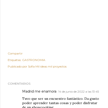
Compartir
Etiquetas:
GASTRONOMIA
Publicado por
Sofía Mil ideas mil proyectos
COMENTARIOS
Madrid me enamora
14 de junio de 2022 a las 13:45
Tuvo que ser un encuentro fantástico. Da gusto
poder aprender tantas cosas y poder disfrutar
de un showcooking