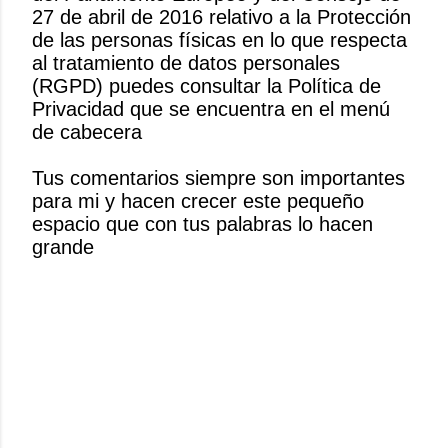
27 de abril de 2016 relativo a la Protección
u
de las personas físicas en lo que respecta
b
al tratamiento de datos personales
l
(RGPD) puedes consultar la Política de
i
Privacidad que se encuentra en el menú
c
de cabecera
a
r
Tus comentarios siempre son importantes
u
para mi y hacen crecer este pequeño
n
espacio que con tus palabras lo hacen
c
grande
o
m
e
n
t
a
r
i
o