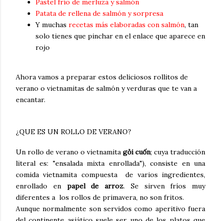
Pastel frío de merluza y salmón
Patata de rellena de salmón y sorpresa
Y muchas
recetas más elaboradas con salmón
, tan
solo tienes que pinchar en el enlace que aparece en
rojo
Ahora vamos a preparar estos deliciosos rollitos de
verano o vietnamitas de salmón y verduras que te van a
encantar.
¿QUE ES UN ROLLO DE VERANO?
Un rollo de verano o vietnamita
gỏi cuốn
; cuya traducción
literal es: "ensalada mixta enrollada"), consiste en una
comida vietnamita compuesta de varios ingredientes,
enrollado en
papel de arroz
. Se sirven fríos muy
diferentes a los rollos de primavera, no son fritos.
Aunque normalmente son servidos como aperitivo fuera
del continente asiático suele ser uno de los platos que