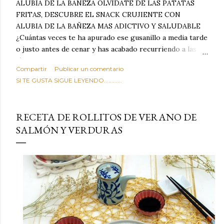
ALUBIA DE LA BAÑEZA OLVIDATE DE LAS PATATAS
FRITAS, DESCUBRE EL SNACK CRUJIENTE CON
ALUBIA DE LA BAÑEZA MAS ADICTIVO Y SALUDABLE
¿Cuántas veces te ha apurado ese gusanillo a media tarde
o justo antes de cenar y has acabado recurriendo a las
típicas patatas de bolsa, frutos secos fritos o snacks
Compartir
Publicar un comentario
ultraprocesados llenos de grasas saturadas y sodio?
SI TE GUSTA SIGUE LEYENDO............
Todos hemos estado ahí. Sin embargo, cuidarse no tiene
por qué significar renunciar al placer de un picoteo
sabroso, con ese toque tostado y crujiente que tanto nos
RECETA DE ROLLITOS DE VERANO DE
satisface. Estas alubias crujientes al horno van a cambiar
SALMÓN Y VERDURAS
por completo tu forma de ver las legumbres. Olvídate de
asociar las alubias únicamente a los guisos tradicionales y
copiosos de invierno. Con esta receta simple pero
revolucionaria, transformaremos un ingrediente tan
humilde como la alubia de La Bañeza en un snack ligero,
dorado, cargado de proteína y 100% natural. Es el
sustituto perfecto a los frutos se...