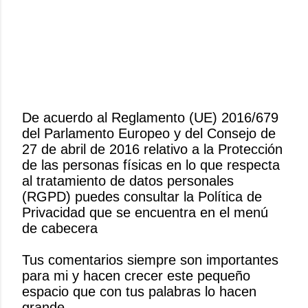
De acuerdo al Reglamento (UE) 2016/679
del Parlamento Europeo y del Consejo de
P
27 de abril de 2016 relativo a la Protección
u
de las personas físicas en lo que respecta
b
al tratamiento de datos personales
l
(RGPD) puedes consultar la Política de
i
Privacidad que se encuentra en el menú
c
de cabecera
a
r
Tus comentarios siempre son importantes
u
para mi y hacen crecer este pequeño
n
espacio que con tus palabras lo hacen
c
grande