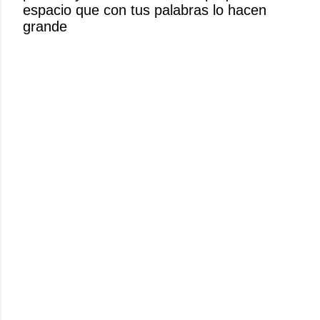
espacio que con tus palabras lo hacen
c
grande
o
m
e
n
t
a
r
i
o