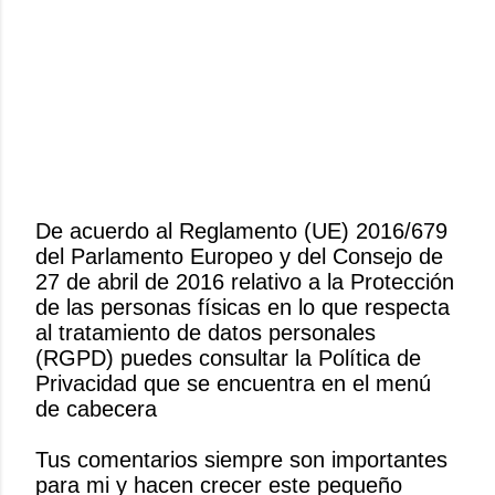
De acuerdo al Reglamento (UE) 2016/679
del Parlamento Europeo y del Consejo de
P
27 de abril de 2016 relativo a la Protección
u
de las personas físicas en lo que respecta
b
al tratamiento de datos personales
l
(RGPD) puedes consultar la Política de
i
Privacidad que se encuentra en el menú
c
de cabecera
a
r
Tus comentarios siempre son importantes
u
para mi y hacen crecer este pequeño
n