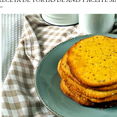
simple pero revoluciona
ingrediente tan humilde 
en un snack ligero, dora
100% natural. Es el sustit