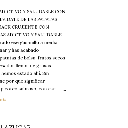
ADICTIVO Y SALUDABLE CON
LVIDATE DE LAS PATATAS
SNACK CRUJIENTE CON
MAS ADICTIVO Y SALUDABLE
rado ese gusanillo a media
enar y has acabado
 patatas de bolsa, frutos secos
esados llenos de grasas
 hemos estado ahí. Sin
ne por qué significar
 picoteo sabroso, con ese
 que tanto nos satisface.
ario
al horno van a cambiar por
....
 las legumbres. Olvídate de
mente a los guisos
IN AZUCAR
de invierno. Con esta receta