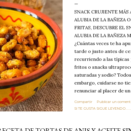
SNACK CRUJIENTE MÁS 
ALUBIA DE LA BAÑEZA O
FRITAS, DESCUBRE EL 
ALUBIA DE LA BAÑEZA 
¿Cuántas veces te ha apu
tarde o justo antes de c
recurriendo a las típicas
fritos o snacks ultraproc
saturadas y sodio? Todos
embargo, cuidarse no tie
renunciar al placer de un
toque tostado y crujiente
Compartir
Publicar un coment
Estas alubias crujientes 
SI TE GUSTA SIGUE LEYENDO........
completo tu forma de ver
asociar las alubias única
RECETA DE TORTAS DE ANIS Y ACEITE S
tradicionales y copiosos 