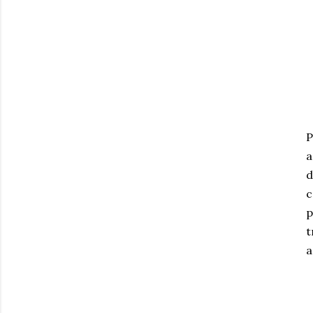
P
a
d
c
p
t
a