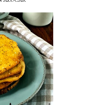
ria, transformaremos un
como la alubia de La Bañeza
do, cargado de proteína y
uto perfecto a los frutos se...