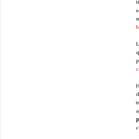
t
s
m
b
L
q
p
c
H
d
i
a
p
c