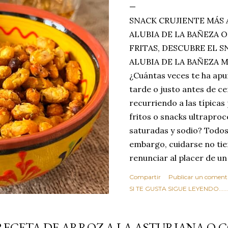
SNACK CRUJIENTE MÁS 
ALUBIA DE LA BAÑEZA O
FRITAS, DESCUBRE EL 
ALUBIA DE LA BAÑEZA 
¿Cuántas veces te ha apu
tarde o justo antes de c
recurriendo a las típicas
fritos o snacks ultraproc
saturadas y sodio? Todos
embargo, cuidarse no tie
renunciar al placer de un
toque tostado y crujiente
Compartir
Publicar un coment
Estas alubias crujientes 
SI TE GUSTA SIGUE LEYENDO........
completo tu forma de ver
asociar las alubias única
RECETA DE ARROZ A LA ASTURIANA O 
tradicionales y copiosos 