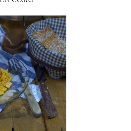
ria, transformaremos un
como la alubia de La Bañeza
do, cargado de proteína y
uto perfecto a los frutos se...