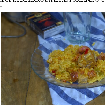
simple pero revoluciona
ingrediente tan humilde 
en un snack ligero, dora
100% natural. Es el sustit