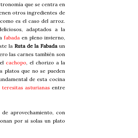
stronomía que se centra en
ienen otros ingredientes de
omo es el caso del arroz.
eliciosos, adaptados a la
na
fabada
en pleno invierno,
ste la
Ruta de la Fabada
un
pero las carnes también son
 el
cachopo
, el chorizo a la
los platos que no se pueden
fundamental de esta cocina
s
teresitas asturianas
entre
o de aprovechamiento, con
onan por si solas un plato