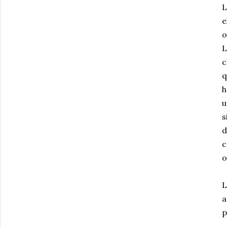
e
o
L
c
q
h
u
s
d
c
o
a
p