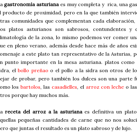
La
gastronomía asturiana
es muy completa y rica, una ga
l producto de proximidad, pero en la que también interv
tras comunidades que complementan cada elaboración, c
os platos asturianos son sabrosos, contundentes y d
limatología de la zona, lo mismo podemos ver comer u
ue en pleno verano, además desde hace más de años exi
omenaje a este plato tan representativo de la Asturias, 
n punto importante en la mesa asturiana. platos como
idra, el
bollo preñao
o el pollo a la sidra son otros de 
ejar de probar, pero también los dulces son una parte 
omo los
bartolos
, las
casadielles
, el
arroz con leche
o la
tros porque hay muchos más.
La
receta del arroz a la asturiana
es definitiva un plat
quellas pequeñas cantidades de carne que no nos soluci
ero que juntas el resultado es un plato sabroso y de lujo.