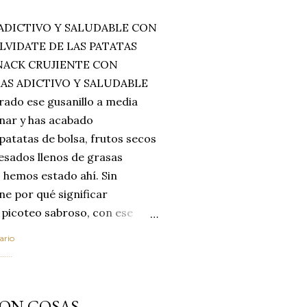
ADICTIVO Y SALUDABLE CON
LVIDATE DE LAS PATATAS
SNACK CRUJIENTE CON
MAS ADICTIVO Y SALUDABLE
rado ese gusanillo a media
enar y has acabado
 patatas de bolsa, frutos secos
esados llenos de grasas
 hemos estado ahí. Sin
ne por qué significar
 picoteo sabroso, con ese
 que tanto nos satisface.
ario
al horno van a cambiar por
....
 las legumbres. Olvídate de
mente a los guisos
CON COSAS
de invierno. Con esta receta