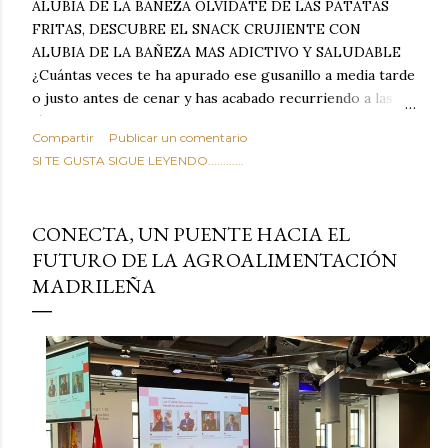
ALUBIA DE LA BAÑEZA OLVIDATE DE LAS PATATAS
FRITAS, DESCUBRE EL SNACK CRUJIENTE CON
ALUBIA DE LA BAÑEZA MAS ADICTIVO Y SALUDABLE
¿Cuántas veces te ha apurado ese gusanillo a media tarde
o justo antes de cenar y has acabado recurriendo a las
típicas patatas de bolsa, frutos secos fritos o snacks
Compartir
Publicar un comentario
ultraprocesados llenos de grasas saturadas y sodio?
SI TE GUSTA SIGUE LEYENDO............
Todos hemos estado ahí. Sin embargo, cuidarse no tiene
por qué significar renunciar al placer de un picoteo
sabroso, con ese toque tostado y crujiente que tanto nos
CONECTA, UN PUENTE HACIA EL
satisface. Estas alubias crujientes al horno van a cambiar
FUTURO DE LA AGROALIMENTACIÓN
por completo tu forma de ver las legumbres. Olvídate de
MADRILEÑA
asociar las alubias únicamente a los guisos tradicionales y
copiosos de invierno. Con esta receta simple pero
revolucionaria, transformaremos un ingrediente tan
humilde como la alubia de La Bañeza en un snack ligero,
dorado, cargado de proteína y 100% natural. Es el
sustituto perfecto a los frutos se...