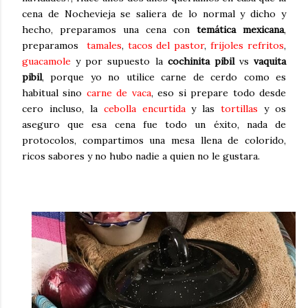
cena de Nochevieja se saliera de lo normal y dicho y
hecho, preparamos una cena con
temática mexicana
,
preparamos
tamales
,
tacos del pastor
,
frijoles refritos
,
guacamole
y por supuesto la
cochinita pibil
vs
vaquita
pibil
, porque yo no utilice carne de cerdo como es
habitual sino
carne de vaca
, eso si prepare todo desde
cero incluso, la
cebolla encurtida
y las
tortillas
y os
aseguro que esa cena fue todo un éxito, nada de
protocolos, compartimos una mesa llena de colorido,
ricos sabores y no hubo nadie a quien no le gustara.