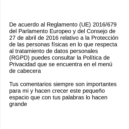
De acuerdo al Reglamento (UE) 2016/679
del Parlamento Europeo y del Consejo de
P
27 de abril de 2016 relativo a la Protección
u
de las personas físicas en lo que respecta
b
al tratamiento de datos personales
l
(RGPD) puedes consultar la Política de
i
Privacidad que se encuentra en el menú
c
de cabecera
a
r
Tus comentarios siempre son importantes
u
para mi y hacen crecer este pequeño
n
espacio que con tus palabras lo hacen
c
grande
o
m
e
n