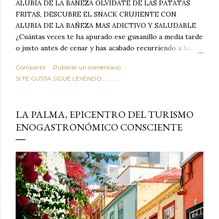
ALUBIA DE LA BAÑEZA OLVIDATE DE LAS PATATAS
FRITAS, DESCUBRE EL SNACK CRUJIENTE CON
ALUBIA DE LA BAÑEZA MAS ADICTIVO Y SALUDABLE
¿Cuántas veces te ha apurado ese gusanillo a media tarde
o justo antes de cenar y has acabado recurriendo a las
típicas patatas de bolsa, frutos secos fritos o snacks
Compartir
Publicar un comentario
ultraprocesados llenos de grasas saturadas y sodio?
SI TE GUSTA SIGUE LEYENDO............
Todos hemos estado ahí. Sin embargo, cuidarse no tiene
por qué significar renunciar al placer de un picoteo
sabroso, con ese toque tostado y crujiente que tanto nos
LA PALMA, EPICENTRO DEL TURISMO
satisface. Estas alubias crujientes al horno van a cambiar
ENOGASTRONÓMICO CONSCIENTE
por completo tu forma de ver las legumbres. Olvídate de
asociar las alubias únicamente a los guisos tradicionales y
copiosos de invierno. Con esta receta simple pero
revolucionaria, transformaremos un ingrediente tan
humilde como la alubia de La Bañeza en un snack ligero,
dorado, cargado de proteína y 100% natural. Es el
sustituto perfecto a los frutos se...