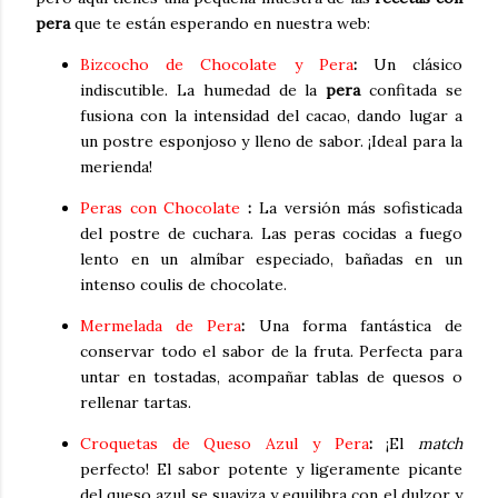
pera
que te están esperando en nuestra web:
Bizcocho de Chocolate y Pera
:
Un clásico
indiscutible. La humedad de la
pera
confitada se
fusiona con la intensidad del cacao, dando lugar a
un postre esponjoso y lleno de sabor. ¡Ideal para la
merienda!
Peras con Chocolate
:
La versión más sofisticada
del postre de cuchara. Las peras cocidas a fuego
lento en un almíbar especiado, bañadas en un
intenso coulis de chocolate.
Mermelada de Pera
:
Una forma fantástica de
conservar todo el sabor de la fruta. Perfecta para
untar en tostadas, acompañar tablas de quesos o
rellenar tartas.
Croquetas de Queso Azul y Pera
:
¡El
match
perfecto! El sabor potente y ligeramente picante
del queso azul se suaviza y equilibra con el dulzor y