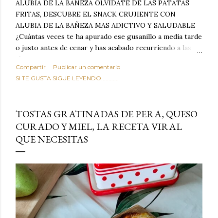
ALUBIA DE LA BAÑEZA OLVIDATE DE LAS PATATAS
FRITAS, DESCUBRE EL SNACK CRUJIENTE CON
ALUBIA DE LA BAÑEZA MAS ADICTIVO Y SALUDABLE
¿Cuántas veces te ha apurado ese gusanillo a media tarde
o justo antes de cenar y has acabado recurriendo a las
típicas patatas de bolsa, frutos secos fritos o snacks
Compartir
Publicar un comentario
ultraprocesados llenos de grasas saturadas y sodio?
SI TE GUSTA SIGUE LEYENDO............
Todos hemos estado ahí. Sin embargo, cuidarse no tiene
por qué significar renunciar al placer de un picoteo
sabroso, con ese toque tostado y crujiente que tanto nos
TOSTAS GRATINADAS DE PERA, QUESO
satisface. Estas alubias crujientes al horno van a cambiar
CURADO Y MIEL, LA RECETA VIRAL
por completo tu forma de ver las legumbres. Olvídate de
QUE NECESITAS
asociar las alubias únicamente a los guisos tradicionales y
copiosos de invierno. Con esta receta simple pero
revolucionaria, transformaremos un ingrediente tan
humilde como la alubia de La Bañeza en un snack ligero,
dorado, cargado de proteína y 100% natural. Es el
sustituto perfecto a los frutos se...