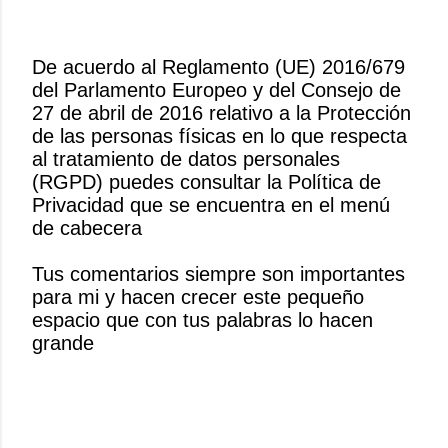
De acuerdo al Reglamento (UE) 2016/679
del Parlamento Europeo y del Consejo de
P
27 de abril de 2016 relativo a la Protección
u
de las personas físicas en lo que respecta
b
al tratamiento de datos personales
l
(RGPD) puedes consultar la Política de
i
Privacidad que se encuentra en el menú
c
de cabecera
a
r
Tus comentarios siempre son importantes
u
para mi y hacen crecer este pequeño
n
espacio que con tus palabras lo hacen
c
grande
o
m
e
n
t