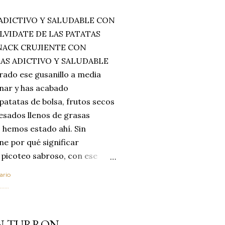
ADICTIVO Y SALUDABLE CON
LVIDATE DE LAS PATATAS
SNACK CRUJIENTE CON
MAS ADICTIVO Y SALUDABLE
rado ese gusanillo a media
enar y has acabado
 patatas de bolsa, frutos secos
esados llenos de grasas
 hemos estado ahí. Sin
ne por qué significar
 picoteo sabroso, con ese
 que tanto nos satisface.
ario
al horno van a cambiar por
....
 las legumbres. Olvídate de
mente a los guisos
ON TURRON
de invierno. Con esta receta