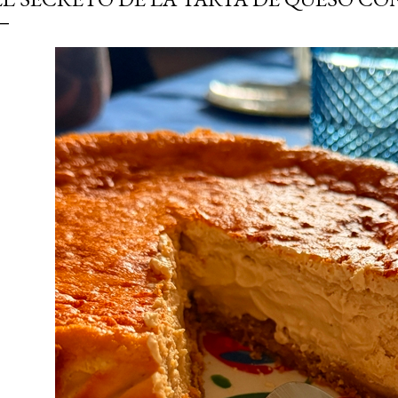
simple pero revoluciona
ingrediente tan humilde 
en un snack ligero, dora
100% natural. Es el sustit