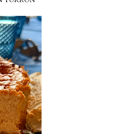
ria, transformaremos un
como la alubia de La Bañeza
do, cargado de proteína y
uto perfecto a los frutos se...