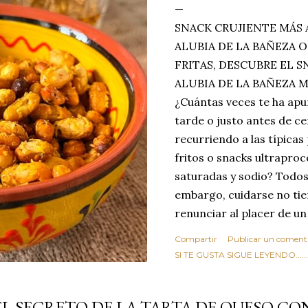
SNACK CRUJIENTE MÁS 
ALUBIA DE LA BAÑEZA O
FRITAS, DESCUBRE EL 
ALUBIA DE LA BAÑEZA 
¿Cuántas veces te ha apu
tarde o justo antes de c
recurriendo a las típicas
fritos o snacks ultraproc
saturadas y sodio? Todos
embargo, cuidarse no tie
renunciar al placer de un
toque tostado y crujiente
Compartir
Publicar un coment
Estas alubias crujientes 
SI TE GUSTA SIGUE LEYENDO........
completo tu forma de ver
asociar las alubias única
EL SECRETO DE LA TARTA DE QUESO C
tradicionales y copiosos 