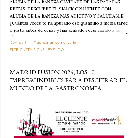
ALUBIA DE LA BAÑEZA OLVIDATE DE LAS PATATAS
FRITAS, DESCUBRE EL SNACK CRUJIENTE CON
ALUBIA DE LA BAÑEZA MAS ADICTIVO Y SALUDABLE
¿Cuántas veces te ha apurado ese gusanillo a media tarde
o justo antes de cenar y has acabado recurriendo a las
típicas patatas de bolsa, frutos secos fritos o snacks
Compartir
Publicar un comentario
ultraprocesados llenos de grasas saturadas y sodio?
SI TE GUSTA SIGUE LEYENDO............
Todos hemos estado ahí. Sin embargo, cuidarse no tiene
por qué significar renunciar al placer de un picoteo
sabroso, con ese toque tostado y crujiente que tanto nos
MADRID FUSION 2026, LOS 10
satisface. Estas alubias crujientes al horno van a cambiar
IMPRESCINDIBLES PARA DESCIFRAR EL
por completo tu forma de ver las legumbres. Olvídate de
MUNDO DE LA GASTRONOMIA
asociar las alubias únicamente a los guisos tradicionales y
copiosos de invierno. Con esta receta simple pero
revolucionaria, transformaremos un ingrediente tan
humilde como la alubia de La Bañeza en un snack ligero,
dorado, cargado de proteína y 100% natural. Es el
sustituto perfecto a los frutos se...