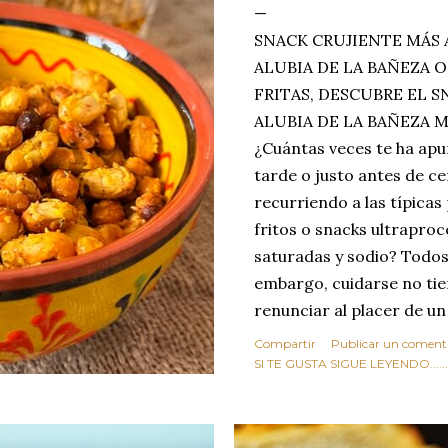
SNACK CRUJIENTE MÁS 
ALUBIA DE LA BAÑEZA O
FRITAS, DESCUBRE EL 
ALUBIA DE LA BAÑEZA 
¿Cuántas veces te ha apu
tarde o justo antes de c
recurriendo a las típicas
fritos o snacks ultraproc
saturadas y sodio? Todos
embargo, cuidarse no tie
renunciar al placer de un
toque tostado y crujiente
Compartir
Publicar un coment
Estas alubias crujientes 
SI TE GUSTA SIGUE LEYENDO........
completo tu forma de ver
asociar las alubias única
tradicionales y copiosos 