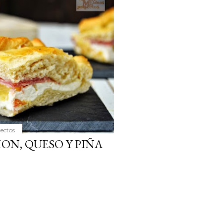
ria, transformaremos un
como la alubia de La Bañeza
do, cargado de proteína y
uto perfecto a los frutos se...
yectos
ON, QUESO Y PIÑA