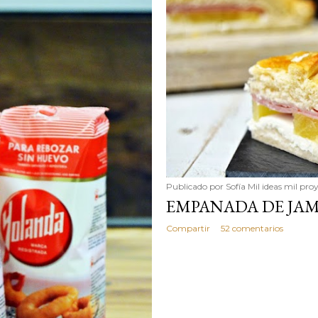
simple pero revoluciona
ingrediente tan humilde 
en un snack ligero, dora
100% natural. Es el sustit
Publicado por
Sofía Mil ideas mil pro
EMPANADA DE JAM
Compartir
52 comentarios