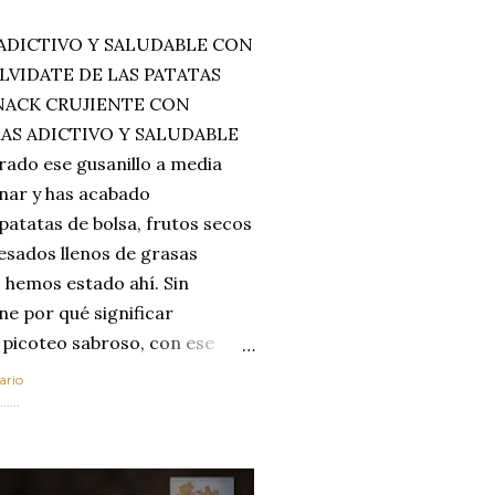
ADICTIVO Y SALUDABLE CON
LVIDATE DE LAS PATATAS
SNACK CRUJIENTE CON
MAS ADICTIVO Y SALUDABLE
rado ese gusanillo a media
enar y has acabado
 patatas de bolsa, frutos secos
esados llenos de grasas
 hemos estado ahí. Sin
ne por qué significar
 picoteo sabroso, con ese
 que tanto nos satisface.
ario
al horno van a cambiar por
....
 las legumbres. Olvídate de
mente a los guisos
de invierno. Con esta receta